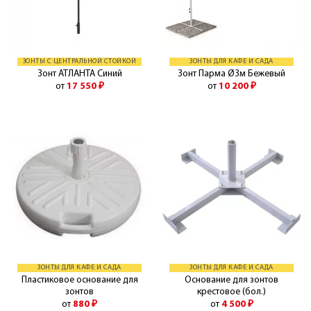
ЗОНТЫ С ЦЕНТРАЛЬНОЙ СТОЙКОЙ
ЗОНТЫ ДЛЯ КАФЕ И САДА
Зонт АТЛАНТА Синий
Зонт Парма Ø3м Бежевый
от
17 550
₽
от
10 200
₽
ЗОНТЫ ДЛЯ КАФЕ И САДА
ЗОНТЫ ДЛЯ КАФЕ И САДА
Пластиковое основание для
Основание для зонтов
зонтов
крестовое (бол.)
от
880
₽
от
4 500
₽