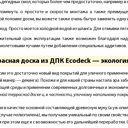
дегидных смол, которых более чем предостаточно, например в к
помянуть о простоте и скорости монтажа а также преимуще
й поломке доски, вы можете также очень бытро заменить одну из
уход. Просто моется холодной водой из шланга. Для отмывки пя
ительный срок эксплуатации также возможен благодаря на
иолетовыми лучами путем добавления специальных аддитивов.
расная доска из ДПК Ecodeck — экологи
сии это достаточно новый вид покрытий для уличного применени
й манер — декинга). Похоже и для нашей страны настала эра заб
щей среды и применении современных долговечных и экономич
ной террасной доске и, в частности, уличному напольному покр
я в качестве основной составляющей древесную муку (а уж опила
случае полиэтилена), мы получаем уникальный по своим свойств
м при этом еще и с возможностью его дальнейшей переработки.