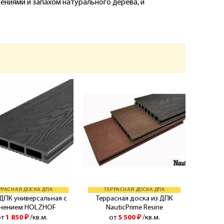
ениями и запахом натурального дерева, и
РРАСНАЯ ДОСКА ДПК
ТЕРРАСНАЯ ДОСКА ДПК
ДПК универсальная с
Террасная доска из ДПК
снением HOLZHOF
NauticPrime Resine
от
1 850
₽
/кв.м.
от
5 500
₽
/кв.м.