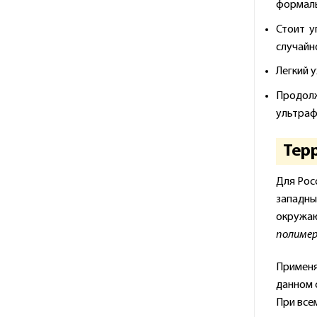
формаль
Стоит у
случайно
Легкий 
Продолж
ультраф
Тер
Для Рос
западны
окружаю
полимер
Применя
данном 
При все