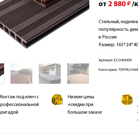
от
2 880
/
₽
Стильный, надежн
популярность дек
в России
Размер: 165*24*40
Артикул:
ECO4000V
Категория:
ТЕРРАСНАЯ
Монтаж под ключ с
Низкие цены
профессиональной
+скидки при
бригадой
большом заказе