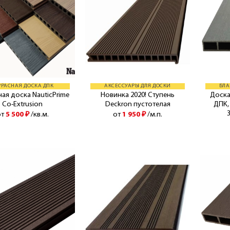
РРАСНАЯ ДОСКА ДПК
АКСЕССУАРЫ ДЛЯ ДОСКИ
БЛА
ая доска NauticPrime
Новинка 2020! Ступень
Доска
Co-Extrusion
Deckron пустотелая
ДПК, 
от
5 500
₽
/кв.м.
от
1 950
₽
/м.п.