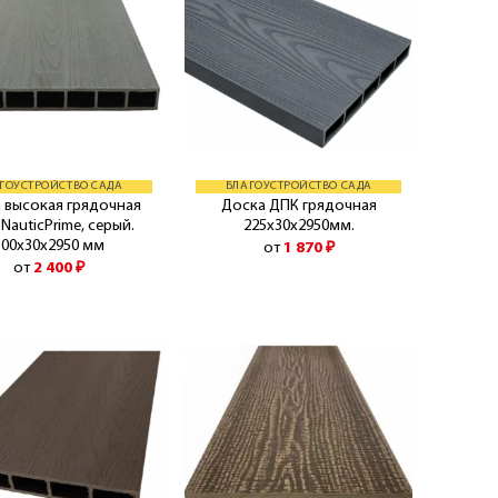
ГОУСТРОЙСТВО САДА
БЛАГОУСТРОЙСТВО САДА
 высокая грядочная
Доска ДПК грядочная
NauticPrime, серый.
225х30х2950мм.
300х30х2950 мм
от
1 870
₽
от
2 400
₽