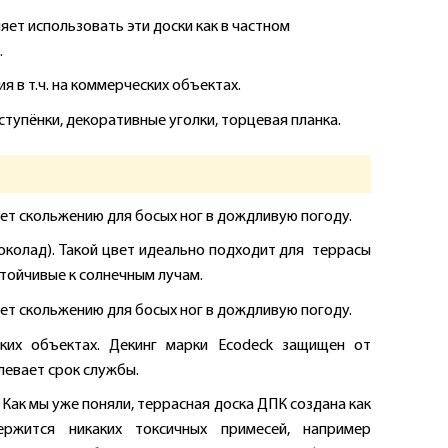
ет использовать эти доски как в частном
.
 в т.ч. на коммерческих объектах.
тупёнки, декоративные уголки, торцевая планка.
т скольжению для босых ног в дождливую погоду.
шоколад). Такой цвет идеально подходит для террасы
тойчивые к солнечным лучам.
т скольжению для босых ног в дождливую погоду.
ких объектах. Декинг марки Ecodeck защищен от
левает срок службы.
Как мы уже поняли, террасная доска ДПК создана как
ержится никаких токсичных примесей, например