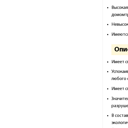
Высокая
домомтр
Невысок
Имеются
Опи
Имеет с
Успокаи
любого 
Имеет с
Значите
разруше
В соста
эколог