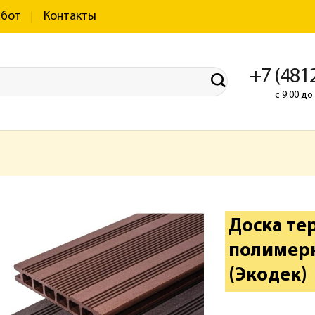
абот
Контакты
+7 (481
с 9:00 д
Доска те
полимерн
(Экодек)