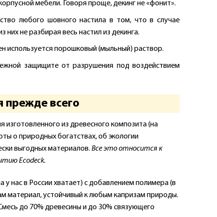
орпусной мебели. Говоря проще, декинг не «фонит».
ство любого шовного настила в том, что в случае
 них не разбирая весь настил из декинга.
тен используется порошковый (мыльный) раствор.
дежной защищите от разрушения под воздействием
я прежде всего
я изготовленного из древесного композита (на
оты о природных богатствах, об экологии
ески выгодных материалов.
Все это относится к
ытию Ecodeck.
 у нас в России хватает) с добавлением полимера (в
ам материал, устойчивый к любым капризам природы.
 Смесь до 70% древесины и до 30% связующего