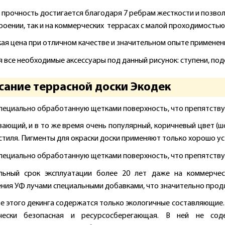
 прочность достигается благодаря 7 ребрам жесткости и позволя
оении, так и на коммерческих террасах с малой проходимостью
ая цена при отличном качестве и значительном опыте применения
 все необходимые аксессуары под данный рисунок: ступени, подс
сание террасной доски Экодек
пециально обработанную щетками поверхность, что препятствуе
вающий, и в то же время очень популярный, коричневый цвет (
стиля. Пигменты для окраски доски применяют только хорошо ус
пециально обработанную щетками поверхность, что препятствуе
льный срок эксплуатации более 20 лет даже на коммерчес
ния УФ лучами специальными добавками, что значительно прод
ве этого декинга содержатся только экологичные составляющие. 
ически безопасная и ресурсосберегающая. В ней не сод