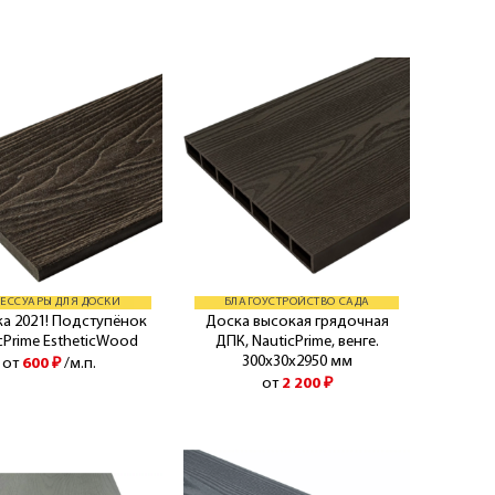
ЕССУАРЫ ДЛЯ ДОСКИ
БЛАГОУСТРОЙСТВО САДА
а 2021! Подступёнок
Доска высокая грядочная
cPrime EstheticWood
ДПК, NauticPrime, венге.
300х30х2950 мм
от
600
₽
/м.п.
от
2 200
₽