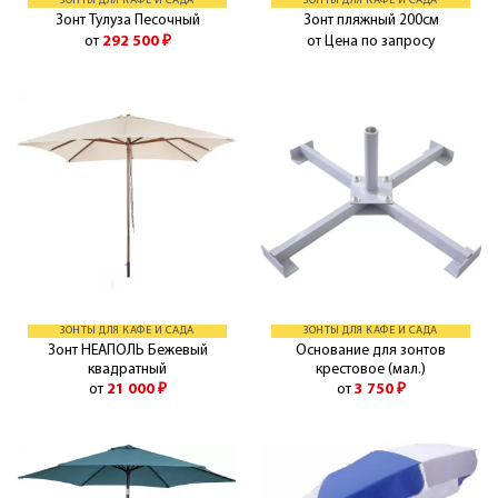
ЗОНТЫ ДЛЯ КАФЕ И САДА
ЗОНТЫ ДЛЯ КАФЕ И САДА
Зонт Тулуза Песочный
Зонт пляжный 200см
от
292 500
₽
от Цена по запросу
ЗОНТЫ ДЛЯ КАФЕ И САДА
ЗОНТЫ ДЛЯ КАФЕ И САДА
Зонт НЕАПОЛЬ Бежевый
Основание для зонтов
квадратный
крестовое (мал.)
от
21 000
₽
от
3 750
₽