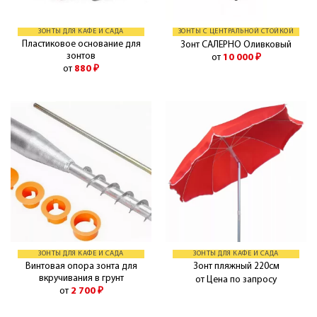
ЗОНТЫ ДЛЯ КАФЕ И САДА
ЗОНТЫ С ЦЕНТРАЛЬНОЙ СТОЙКОЙ
Пластиковое основание для
Зонт САЛЕРНО Оливковый
зонтов
от
10 000
₽
от
880
₽
ЗОНТЫ ДЛЯ КАФЕ И САДА
ЗОНТЫ ДЛЯ КАФЕ И САДА
Винтовая опора зонта для
Зонт пляжный 220см
вкручивания в грунт
от Цена по запросу
от
2 700
₽