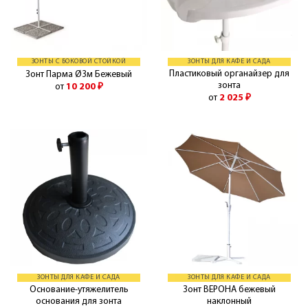
ЗОНТЫ С БОКОВОЙ СТОЙКОЙ
ЗОНТЫ ДЛЯ КАФЕ И САДА
Пластиковый органайзер для
Зонт Парма Ø3м Бежевый
зонта
от
10 200
₽
от
2 025
₽
ЗОНТЫ ДЛЯ КАФЕ И САДА
ЗОНТЫ ДЛЯ КАФЕ И САДА
Основание-утяжелитель
Зонт ВЕРОНА бежевый
основания для зонта
наклонный