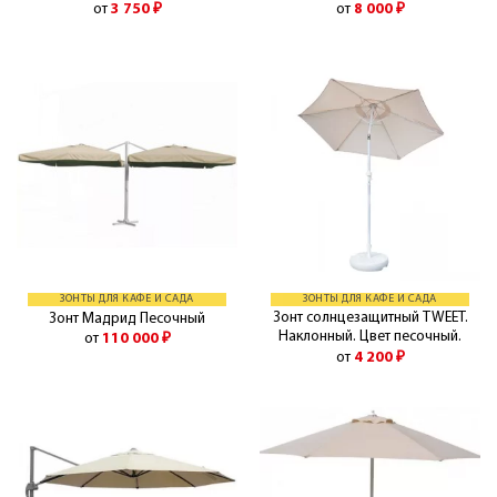
от
3 750
₽
от
8 000
₽
ЗОНТЫ ДЛЯ КАФЕ И САДА
ЗОНТЫ ДЛЯ КАФЕ И САДА
Зонт солнцезащитный TWEET.
Зонт Мадрид Песочный
Наклонный. Цвет песочный.
от
110 000
₽
от
4 200
₽