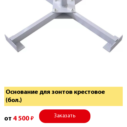
Основание для зонтов крестовое
(бол.)
Заказать
от
4 500
₽