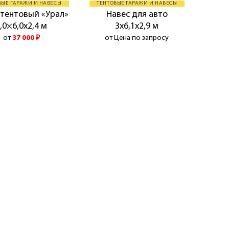
ВЫЕ ГАРАЖИ И НАВЕСЫ
ТЕНТОВЫЕ ГАРАЖИ И НАВЕСЫ
 тентовый «Урал»
Навес для авто
,0×6,0x2,4 м
3х6,1х2,9 м
от
37 000
₽
от Цена по запросу