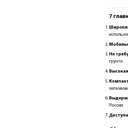
7 глав
Широкий
использов
Мобильн
Не треб
грунте.
Высокая
Компакт
легковом
Выдержи
России.
Доступн