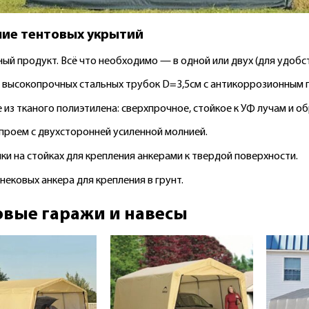
ие тентовых укрытий
ый продукт. Всё что необходимо — в одной или двух (для удобст
з высокопрочных стальных трубок D=3,5см с антикоррозионным 
 из тканого полиэтилена: сверхпрочное, стойкое к УФ лучам и о
проем с двухсторонней усиленной молнией.
ки на стойках для крепления анкерами к твердой поверхности.
нековых анкера для крепления в грунт.
овые гаражи и навесы