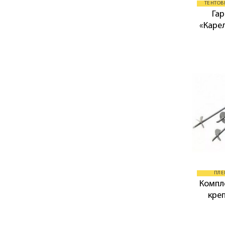
ТЕНТОВ
Га
«Карел
ПЛЕ
Компл
креп