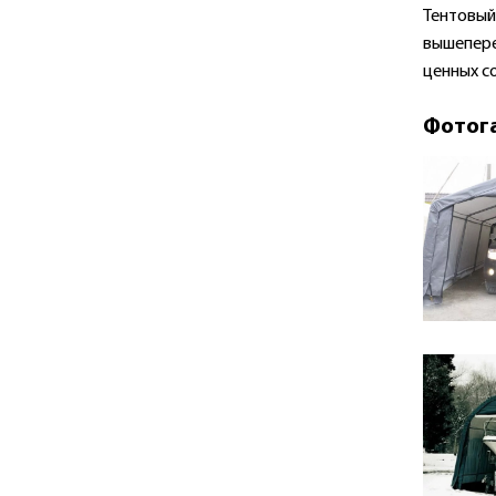
Тентовы
вышепере
ценных с
Фотог