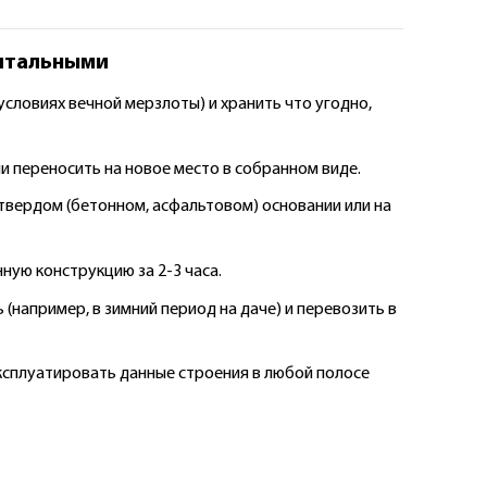
питальными
 условиях вечной мерзлоты) и хранить что угодно,
 переносить на новое место в собранном виде.
 твердом (бетонном, асфальтовом) основании или на
нную конструкцию за 2-3 часа.
ь (например, в зимний период на даче) и перевозить в
ксплуатировать данные строения в любой полосе