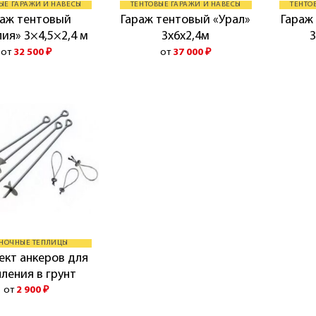
ЫЕ ГАРАЖИ И НАВЕСЫ
ТЕНТОВЫЕ ГАРАЖИ И НАВЕСЫ
ТЕНТО
раж тентовый
Гараж тентовый «Урал»
Гараж
ия» 3×4,5×2,4 м
3х6х2,4м
3
от
32 500
₽
от
37 000
₽
НОЧНЫЕ ТЕПЛИЦЫ
ект анкеров для
ления в грунт
от
2 900
₽