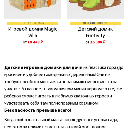
ДЕТСКИЕ ТОВАРЫ
ДЕТСКИЕ ТОВАРЫ
Игровой домик Magic
Детский домик
Villa
Funtivity
от
19 448
₽
от
26 598
₽
Детские игровые домики для дачи
из пластика гораздо
красивее и удобнее самодельных деревянных! Они не
требуют особого монтажа и не занимают много места на
участке. А главное, в таком личном миниатюрном коттедже
ребенок сможет играть в любимых сказочных героев и
чувствовать себя там полноправным хозяином!
Безопасность превыше всего!
Когда любознательный малыш исследует все уголки сада,
перед родителями встает в гигантский рост вопрос