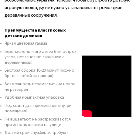
всевозможные укрытия. Теперь, чтобы обустроить детскую
игровую площадку не нужно устанавливать громоздкие
деревянные сооружения.
Преимущества пластиковых
детских домиков
Яркая цветовая гамма
Безопасны для игр детей (нет острых
углов, нет заноз по савнению с
деревянными)
Быстрая сборка 10-20 минут (можно
брать с собой на пикник)
Возможность переместить на новое
не разбирая
Удобная компактная упаковка
Подходят для применения внутри
помещений
Не выцветают, не растрескиваются
при использовании на улице
Долгий срок службы, не требуют