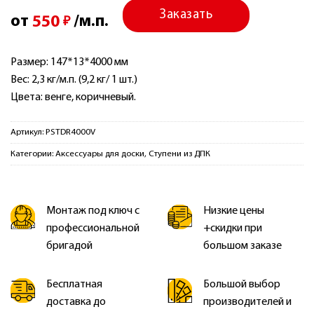
Заказать
от
550
/м.п.
₽
Размер: 147*13*4000 мм
Вес: 2,3 кг/м.п. (9,2 кг/ 1 шт.)
Цвета: венге, коричневый.
Артикул:
PSTDR4000V
Категории:
Аксессуары для доски
,
Ступени из ДПК
Монтаж под ключ с
Низкие цены
профессиональной
+скидки при
бригадой
большом заказе
Бесплатная
Большой выбор
доставка до
производителей и