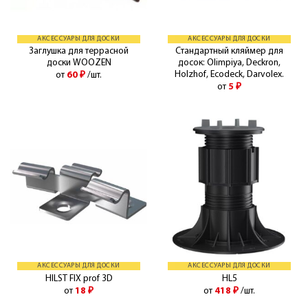
АКСЕССУАРЫ ДЛЯ ДОСКИ
АКСЕССУАРЫ ДЛЯ ДОСКИ
Заглушка для террасной
Стандартный кляймер для
доски WOOZEN
досок: Olimpiya, Deckron,
Holzhof, Ecodeck, Darvolex.
от
60
₽
/шт.
от
5
₽
АКСЕССУАРЫ ДЛЯ ДОСКИ
АКСЕССУАРЫ ДЛЯ ДОСКИ
HILST FIX prof 3D
HL5
от
18
₽
от
418
₽
/шт.