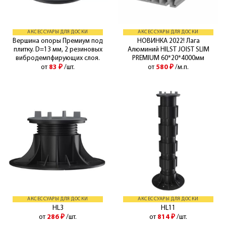
АКСЕССУАРЫ ДЛЯ ДОСКИ
АКСЕССУАРЫ ДЛЯ ДОСКИ
Вершина опоры Премиум под
НОВИНКА 2022! Лага
плитку. D=13 мм, 2 резиновых
Алюминий HILST JOIST SLIM
вибродемпфирующих слоя.
PREMIUM 60*20*4000мм
от
83
₽
/шт.
от
580
₽
/м.п.
АКСЕССУАРЫ ДЛЯ ДОСКИ
АКСЕССУАРЫ ДЛЯ ДОСКИ
HL3
HL11
от
286
₽
/шт.
от
814
₽
/шт.