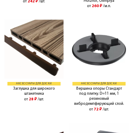
Holzhof, Olimpiya
от
242
₽
/шт.
от
260
₽
/м.п.
АКСЕССУАРЫ ДЛЯ ДОСКИ
АКСЕССУАРЫ ДЛЯ ДОСКИ
Заглушка для широкого
Вершина опоры Стандарт
штакетника
под плитку. D=11 мм, 1
резиновый
от
28
₽
/шт.
вибродемпфирующий слой.
от
72
₽
/шт.