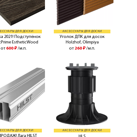
ЕССУАРЫ ДЛЯ ДОСКИ
АКСЕССУАРЫ ДЛЯ ДОСКИ
а 2021! Подступёнок
Уголок ДПК для досок
cPrime EstheticWood
Holzhof, Olimpiya
от
600
₽
/м.п.
от
260
₽
/м.п.
ЕССУАРЫ ДЛЯ ДОСКИ
АКСЕССУАРЫ ДЛЯ ДОСКИ
ПРОДАЖ! Лага HILST
HL5