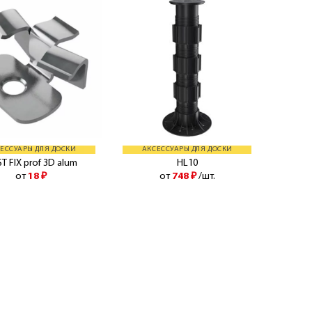
ЕССУАРЫ ДЛЯ ДОСКИ
АКСЕССУАРЫ ДЛЯ ДОСКИ
ST FIX prof 3D alum
HL10
от
18
₽
от
748
₽
/шт.