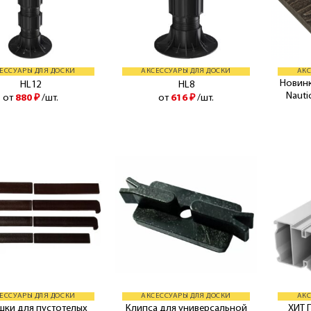
ЕССУАРЫ ДЛЯ ДОСКИ
АКСЕССУАРЫ ДЛЯ ДОСКИ
АКС
Новинк
HL12
HL8
Nauti
от
880
₽
/шт.
от
616
₽
/шт.
ЕССУАРЫ ДЛЯ ДОСКИ
АКСЕССУАРЫ ДЛЯ ДОСКИ
АКС
шки для пустотелых
Клипса для универсальной
ХИТ 