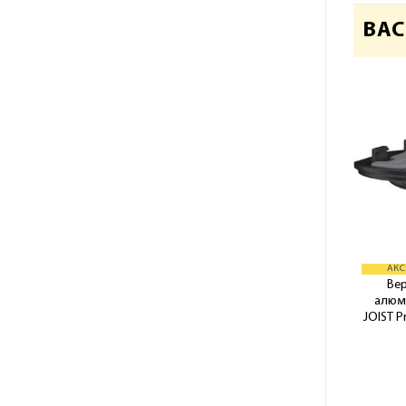
ВАС
АКС
Ве
алюм
JOIST P