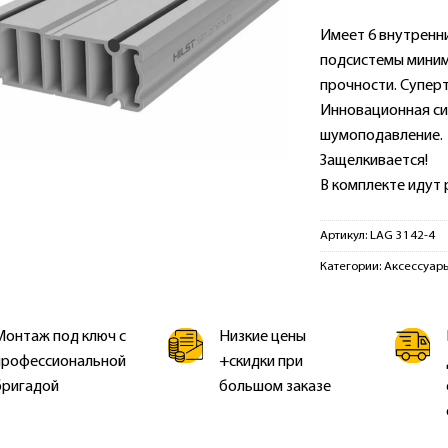
Имеет 6 внутренн
подсистемы миним
прочности. Суперт
Инновационная си
шумоподавление.
Защелкивается!
В комплекте идут 
Артикул:
LAG 3142-4
Категории:
Аксессуары
Монтаж под ключ с
Низкие цены
профессиональной
+скидки при
бригадой
большом заказе