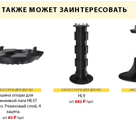
 ТАКЖЕ МОЖЕТ ЗАИНТЕРЕСОВАТЬ
ЕССУАРЫ ДЛЯ ДОСКИ
АКСЕССУАРЫ ДЛЯ ДОСКИ
АКС
ршина опоры для
HL9
иниевой лаги HILST
от
682
₽
/шт.
ro. Резиновый слой, 4
зацепа.
от
83
₽
/шт.