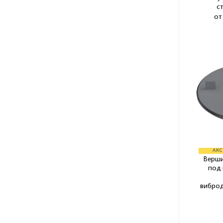
с
о
АКС
Верш
под 
вибро