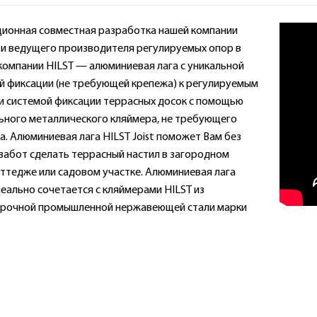
ионная совместная разработка нашей компании
) и ведущего производителя регулируемых опор в
 компании HILST — алюминиевая лага с уникальной
й фиксации (не требующей крепежа) к регулируемым
и системой фиксации террасных досок с помощью
ьного металлического кляймера, не требующего
а. Алюминиевая лага HILST Joist поможет Вам без
 забот сделать террасный настил в загородном
оттедже или садовом участке. Алюминиевая лага
деально сочетается с кляймерами HILST из
рочной промышленной нержавеющей стали марки