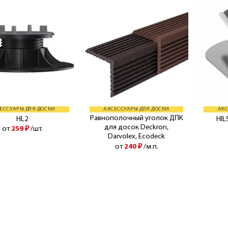
ЕССУАРЫ ДЛЯ ДОСКИ
АКСЕССУАРЫ ДЛЯ ДОСКИ
АКС
Равнополочный уголок ДПК
HL2
HIL
для досок Deckron,
от
259
₽
/шт.
Darvolex, Ecodeck
от
240
₽
/м.п.