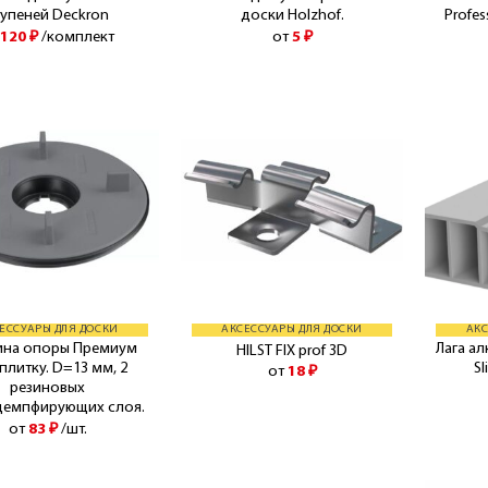
тупеней Deckron
доски Holzhof.
Profes
т
120
₽
/комплект
от
5
₽
ЕССУАРЫ ДЛЯ ДОСКИ
АКСЕССУАРЫ ДЛЯ ДОСКИ
АКС
ина опоры Премиум
Лага ал
HILST FIX prof 3D
плитку. D=13 мм, 2
S
от
18
₽
резиновых
демпфирующих слоя.
от
83
₽
/шт.