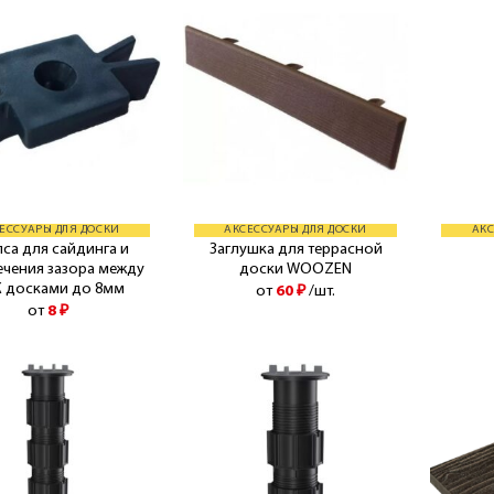
ЕССУАРЫ ДЛЯ ДОСКИ
АКСЕССУАРЫ ДЛЯ ДОСКИ
АКС
са для сайдинга и
Заглушка для террасной
ечения зазора между
доски WOOZEN
 досками до 8мм
от
60
₽
/шт.
от
8
₽