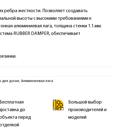
их ребра жесткости. Позволяет создавать
альной высоты с высокими требованиями к
онкая алюминиевая лага, толщина стенки 1.1.мм.
стема RUBBER DAMPER, обеспечивает
резинки.
 для доски
,
Алюминиевая лага
Бесплатная
Большой выбор
доставка до
производителей и
объекта перед
моделей
отделкой