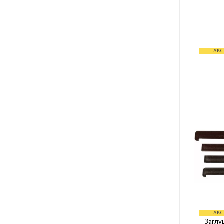
АКС
АКС
Заглу