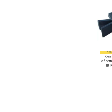
АКС
Клип
обесп
ДПК