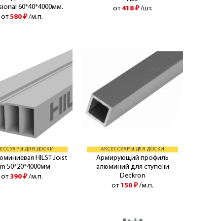
sional 60*40*4000мм.
от
418
₽
/шт.
от
580
₽
/м.п.
ЕССУАРЫ ДЛЯ ДОСКИ
АКСЕССУАРЫ ДЛЯ ДОСКИ
юминиевая HILST Joist
Армирующий профиль
lim 50*20*4000мм
алюминий для ступени
Deckron
от
390
₽
/м.п.
от
150
₽
/м.п.