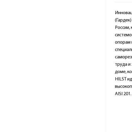
Инновац
(Гардек
России,
системо
опорам 
специал
саморез
труда и
доме, к
HILST и
высокоп
AISI 201.