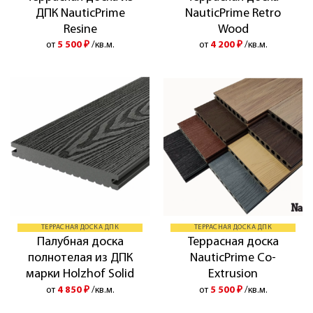
ДПК NauticPrime
NauticPrime Retro
Resine
Wood
от
5 500
₽
/кв.м.
от
4 200
₽
/кв.м.
ТЕРРАСНАЯ ДОСКА ДПК
ТЕРРАСНАЯ ДОСКА ДПК
Палубная доска
Террасная доска
полнотелая из ДПК
NauticPrime Co-
марки Holzhof Solid
Extrusion
от
4 850
₽
/кв.м.
от
5 500
₽
/кв.м.