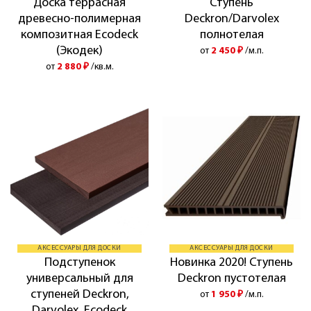
Доска террасная
Ступень
древесно-полимерная
Deckron/Darvolex
композитная Ecodeck
полнотелая
(Экодек)
от
2 450
₽
/м.п.
от
2 880
₽
/кв.м.
АКСЕССУАРЫ ДЛЯ ДОСКИ
АКСЕССУАРЫ ДЛЯ ДОСКИ
Подступенок
Новинка 2020! Ступень
универсальный для
Deckron пустотелая
ступеней Deckron,
от
1 950
₽
/м.п.
Darvolex, Ecodeck