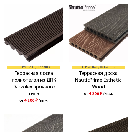
ТЕРРАСНАЯ ДОСКА ДПК
ТЕРРАСНАЯ ДОСКА ДПК
Террасная доска
Террасная доска
полнотелая из ДПК
NauticPrime Esthetic
Darvolex арочного
Wood
типа
от
4 200
₽
/кв.м.
от
4 200
₽
/кв.м.