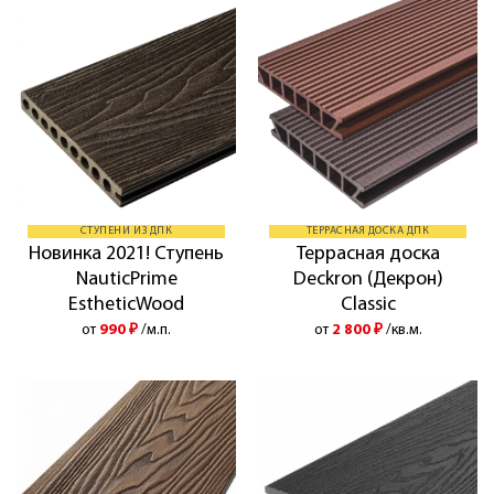
СТУПЕНИ ИЗ ДПК
ТЕРРАСНАЯ ДОСКА ДПК
Новинка 2021! Ступень
Террасная доска
NauticPrime
Deckron (Декрон)
EstheticWood
Classic
от
990
₽
/м.п.
от
2 800
₽
/кв.м.