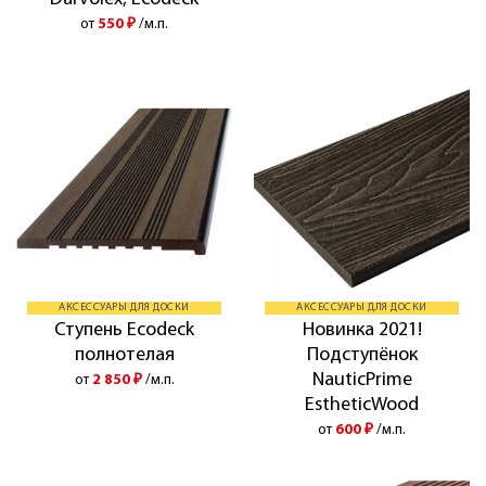
от
550
₽
/м.п.
АКСЕССУАРЫ ДЛЯ ДОСКИ
АКСЕССУАРЫ ДЛЯ ДОСКИ
Ступень Ecodeck
Новинка 2021!
полнотелая
Подступёнок
NauticPrime
от
2 850
₽
/м.п.
EstheticWood
от
600
₽
/м.п.