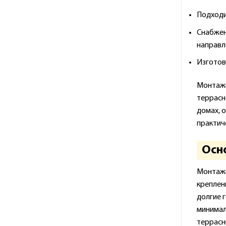
Подходи
Снабжен
направл
Изготов
Монтажн
террасн
домах, 
практич
Осно
Монтажн
креплен
долгие 
минимал
террасн