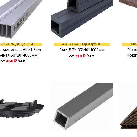
ЕССУАРЫ ДЛЯ ДОСКИ
АКСЕССУАРЫ ДЛЯ ДОСКИ
АКС
люминиевая HILST Slim
Уго
Лага ДПК 35*40*4000мм
енная 50*20*4000мм
Holz
от
210
₽
/м.п.
от
460
₽
/м.п.