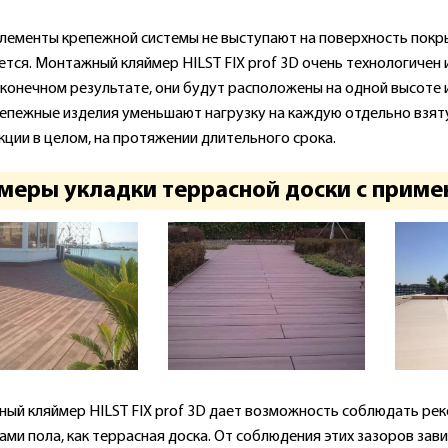
 элементы крепежной системы не выступают на поверхность покр
ется. Монтажный кляймер HILST FIX prof 3D очень технологичен
В конечном результате, они будут расположены на одной высоте 
репежные изделия уменьшают нагрузку на каждую отдельно взят
кции в целом, на протяжении длительного срока.
еры укладки террасной доски с примене
ый кляймер HILST FIX prof 3D дает возможность соблюдать р
ами пола, как террасная доска. От соблюдения этих зазоров зав