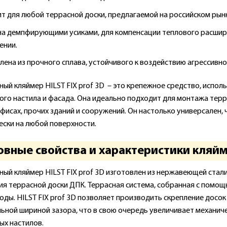
т для любой террасной доски, предлагаемой на российском рынк
а демпфирующими усиками, для компенсации теплового расшир
ении.
лена из прочного сплава, устойчивого к воздействию агрессивно
ый кляймер HILST FIX prof 3D – это крепежное средство, испол
ого настила и фасада. Она идеально подходит для монтажа терр
офисах, прочих зданий и сооружений. Он настолько универсален
ески на любой поверхности.
вные свойства и характеристики кляймера
ый кляймер HILST FIX prof 3D изготовлен из нержавеющей стал
ия террасной доски ДПК. Террасная система, собранная с помо
годы. HILST FIX prof 3D позволяет производить скрепление досо
ьной шириной зазора, что в свою очередь увеличивает механич
ых настилов.