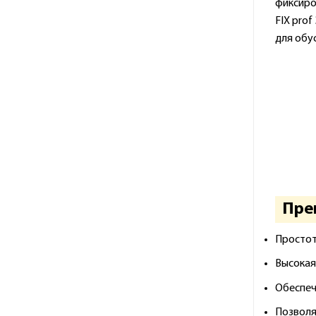
фиксиро
FIX pro
для обу
Пре
Простот
Высокая
Обеспеч
Позволя