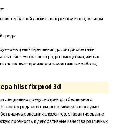
е.
ения террасной доски в поперечном и продольном
й среды.
ьзуемое в целях скрепления досок при монтаже
асных систем в разного рода помещениях, жилых
, что позволяет производить монтажные работы,
 hilst fix prof 3d
и и специально предусмотрен для бесшовного
щью такого рода монтажного кляймера прослужит
к без видимых внешних элементов, с гарантированно
ескую прочность и декоративные качества различных