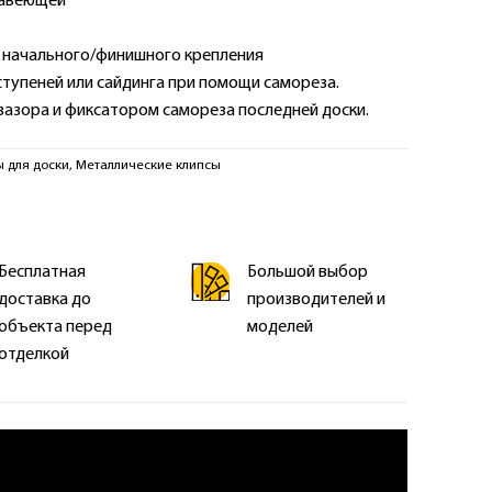
жавеющей
 начального/финишного крепления
ступеней или сайдинга при помощи самореза.
зазора и фиксатором самореза последней доски.
 для доски
,
Металлические клипсы
Бесплатная
Большой выбор
доставка до
производителей и
объекта перед
моделей
отделкой