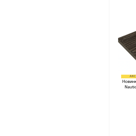
АКС
Новинк
Nauti