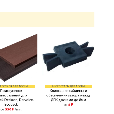
ЕССУАРЫ ДЛЯ ДОСКИ
АКСЕССУАРЫ ДЛЯ ДОСКИ
Подступенок
Клипса для сайдинга и
иверсальный для
обеспечения зазора между
ей Deckron, Darvolex,
ДПК досками до 8мм
Ecodeck
от
8
₽
от
550
₽
/м.п.