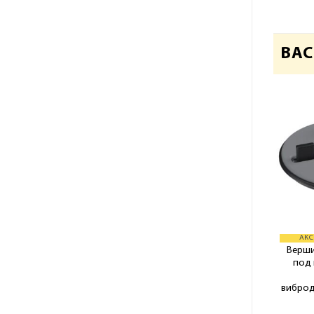
ВАС
АКС
Верши
под 
вибро