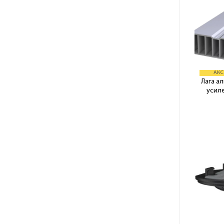
АКС
Лага а
усил