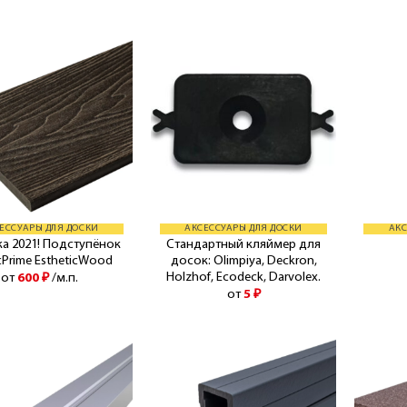
ЕССУАРЫ ДЛЯ ДОСКИ
АКСЕССУАРЫ ДЛЯ ДОСКИ
АКС
а 2021! Подступёнок
Стандартный кляймер для
cPrime EstheticWood
досок: Olimpiya, Deckron,
Holzhof, Ecodeck, Darvolex.
от
600
₽
/м.п.
от
5
₽