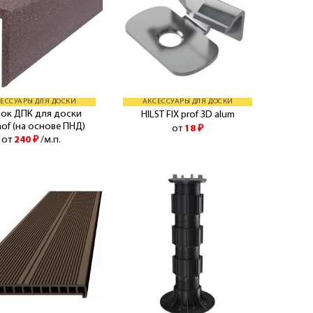
ЕССУАРЫ ДЛЯ ДОСКИ
АКСЕССУАРЫ ДЛЯ ДОСКИ
лок ДПК для доски
HILST FIX prof 3D alum
hof (на основе ПНД)
от
18
₽
от
240
₽
/м.п.