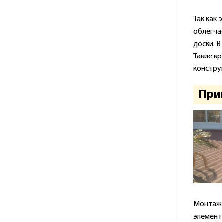
Так как
облегча
доски. 
Такие к
констру
Прим
Монтажн
элемент