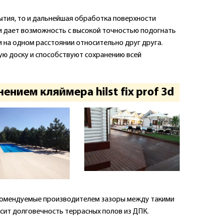
ытия, то и дальнейшая обработка поверхности
 и дает возможность с высокой точностью подогнать
и на одном расстоянии относительно друг друга.
ую доску и способствуют сохранению всей
нием кляймера hilst fix prof 3d
екомендуемые производителем зазоры между такими
исит долговечность террасных полов из ДПК.