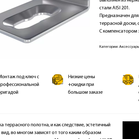
Выполнен из нер
стали AISI 201.
Предназначен для
террасной доски, 
С компенсатором 
Категории:
Аксессуары
Монтаж под ключ с
Низкие цены
профессиональной
+скидки при
бригадой
большом заказе
а террасного полотна, и как следствие, эстетичный
 вид, во многом зависят от того каким образом