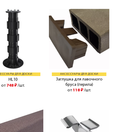
ЕССУАРЫ ДЛЯ ДОСКИ
АКСЕССУАРЫ ДЛЯ ДОСКИ
Заглушка для лавочного
HL10
бруса (перила)
от
748
₽
/шт.
от
118
₽
/шт.