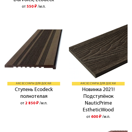
от
550
₽
/м.п.
АКСЕССУАРЫ ДЛЯ ДОСКИ
АКСЕССУАРЫ ДЛЯ ДОСКИ
Ступень Ecodeck
Новинка 2021!
полнотелая
Подступёнок
NauticPrime
от
2 850
₽
/м.п.
EstheticWood
от
600
₽
/м.п.