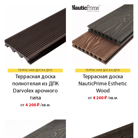
ТЕРРАСНАЯ ДОСКА ДПК
ТЕРРАСНАЯ ДОСКА ДПК
Террасная доска
Террасная доска
полнотелая из ДПК
NauticPrime Esthetic
Darvolex арочного
Wood
типа
от
4 200
₽
/кв.м.
от
4 200
₽
/кв.м.