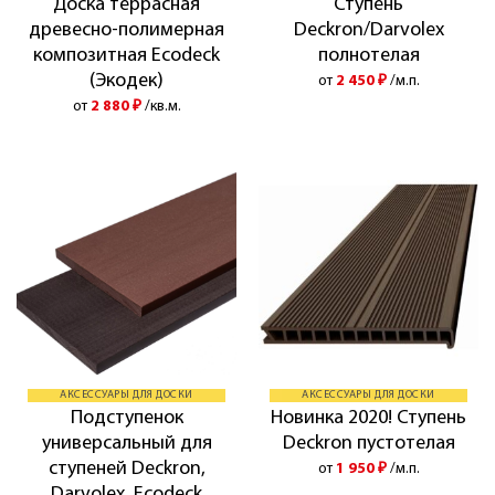
Доска террасная
Ступень
древесно-полимерная
Deckron/Darvolex
композитная Ecodeck
полнотелая
(Экодек)
от
2 450
₽
/м.п.
от
2 880
₽
/кв.м.
АКСЕССУАРЫ ДЛЯ ДОСКИ
АКСЕССУАРЫ ДЛЯ ДОСКИ
Подступенок
Новинка 2020! Ступень
универсальный для
Deckron пустотелая
ступеней Deckron,
от
1 950
₽
/м.п.
Darvolex, Ecodeck