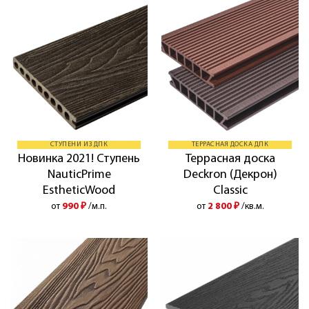
СТУПЕНИ ИЗ ДПК
ТЕРРАСНАЯ ДОСКА ДПК
Новинка 2021! Ступень
Террасная доска
NauticPrime
Deckron (Декрон)
EstheticWood
Classic
от
990
₽
/м.п.
от
2 800
₽
/кв.м.