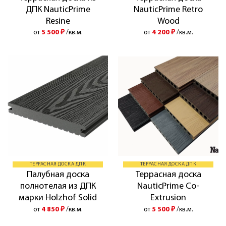
ДПК NauticPrime
NauticPrime Retro
Resine
Wood
от
5 500
₽
/кв.м.
от
4 200
₽
/кв.м.
ТЕРРАСНАЯ ДОСКА ДПК
ТЕРРАСНАЯ ДОСКА ДПК
Палубная доска
Террасная доска
полнотелая из ДПК
NauticPrime Co-
марки Holzhof Solid
Extrusion
от
4 850
₽
/кв.м.
от
5 500
₽
/кв.м.