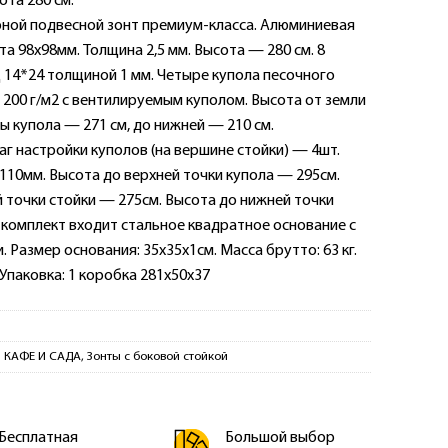
ота 280 см.
ной подвесной зонт премиум-класса. Алюминиевая
та 98х98мм. Толщина 2,5 мм. Высота — 280 см. 8
 14*24 толщиной 1 мм. Четыре купола песочного
200 г/м2 с вентилируемым куполом. Высота от земли
ы купола — 271 см, до нижней — 210 см.
 настройки куполов (на вершине стойки) — 4шт.
10мм. Высота до верхней точки купола — 295см.
 точки стойки — 275см. Высота до нижней точки
 комплект входит стальное квадратное основание с
 Размер основания: 35х35х1см. Масса брутто: 63 кг.
 Упаковка: 1 коробка 281х50х37
 КАФЕ И САДА
,
Зонты с боковой стойкой
Бесплатная
Большой выбор