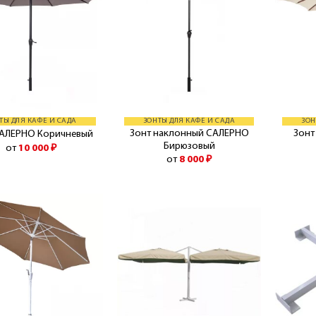
ТЫ ДЛЯ КАФЕ И САДА
ЗОНТЫ ДЛЯ КАФЕ И САДА
ЗОН
Зонт наклонный САЛЕРНО
Зонт
САЛЕРНО Коричневый
Бирюзовый
от
10 000
₽
от
8 000
₽