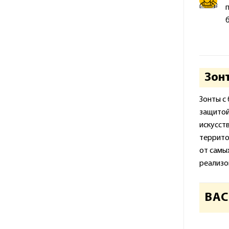
Зон
Зонты с
защитой
искусст
террито
от самы
реализо
ВАС