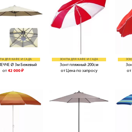
ТЫ ДЛЯ КАФЕ И САДА
ЗОНТЫ ДЛЯ КАФЕ И САДА
ЗОН
ЛЕЧЧЕ Ø 3м Бежевый
Зонт пляжный 200см
Зо
от
42 000
₽
от Цена по запросу
от