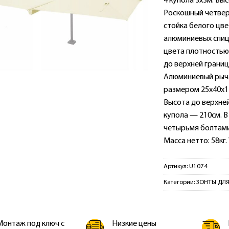
4 купола 3х3м. Выс
Роскошный четвер
стойка белого цве
алюминиевых спиц
цвета плотностью 
до верхней границ
Алюминиевый рычаг
размером 25х40х11
Высота до верхней
купола — 210см. В
четырьмя болтами.
Масса нетто: 58кг.
Артикул:
U1074
Категории:
ЗОНТЫ ДЛЯ
Монтаж под ключ с
Низкие цены