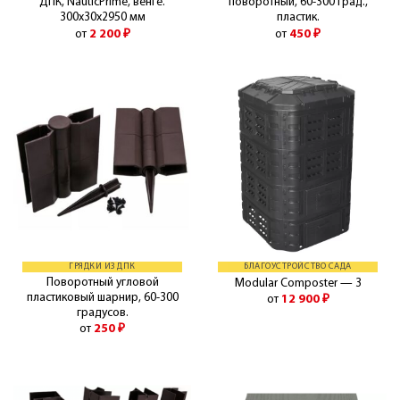
ДПК, NauticPrime, венге.
поворотный, 60-300 град.,
300х30х2950 мм
пластик.
от
2 200
₽
от
450
₽
ГРЯДКИ ИЗ ДПК
БЛАГОУСТРОЙСТВО САДА
Поворотный угловой
Modular Composter — 3
пластиковый шарнир, 60-300
от
12 900
₽
градусов.
от
250
₽