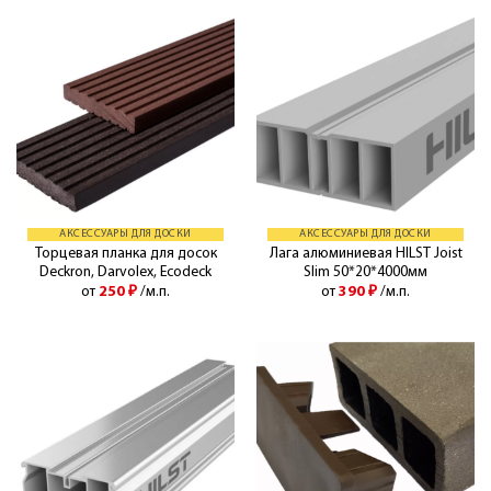
АКСЕССУАРЫ ДЛЯ ДОСКИ
АКСЕССУАРЫ ДЛЯ ДОСКИ
Торцевая планка для досок
Лага алюминиевая HILST Joist
Deckron, Darvolex, Ecodeck
Slim 50*20*4000мм
от
250
₽
/м.п.
от
390
₽
/м.п.