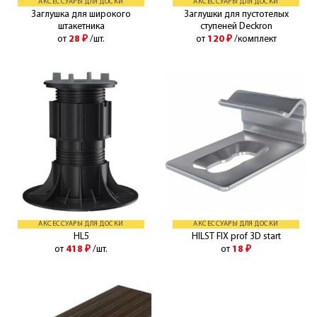
АКСЕССУАРЫ ДЛЯ ДОСКИ
АКСЕССУАРЫ ДЛЯ ДОСКИ
Заглушка для широкого
Заглушки для пустотелых
штакетника
ступеней Deckron
от
28
₽
/шт.
от
120
₽
/комплект
АКСЕССУАРЫ ДЛЯ ДОСКИ
АКСЕССУАРЫ ДЛЯ ДОСКИ
HL5
HILST FIX prof 3D start
от
418
₽
/шт.
от
18
₽