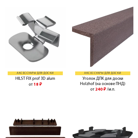
АКСЕССУАРЫ ДЛЯ ДОСКИ
АКСЕССУАРЫ ДЛЯ ДОСКИ
Уголок ДПК для доски
HILST FIX prof 3D alum
Holzhof (на основе ПНД)
от
18
₽
от
240
₽
/м.п.