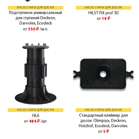
АКСЕССУАРЫ ДЛЯ ДОСКИ
АКСЕССУАРЫ ДЛЯ ДОСКИ
Подступенок универсальный
HILST FIX prof 3D
для ступеней Deckron,
от
18
₽
Darvolex, Ecodeck
от
550
₽
/м.п.
АКСЕССУАРЫ ДЛЯ ДОСКИ
АКСЕССУАРЫ ДЛЯ ДОСКИ
Стандартный кляймер для
HL6
досок: Olimpiya, Deckron,
от
484
₽
/шт.
Holzhof, Ecodeck, Darvolex.
от
5
₽