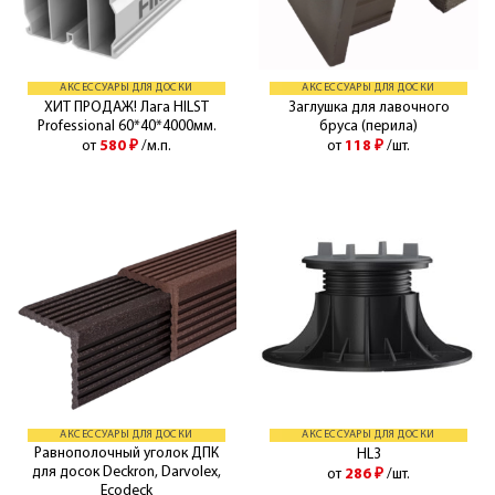
АКСЕССУАРЫ ДЛЯ ДОСКИ
АКСЕССУАРЫ ДЛЯ ДОСКИ
ХИТ ПРОДАЖ! Лага HILST
Заглушка для лавочного
Professional 60*40*4000мм.
бруса (перила)
от
580
₽
/м.п.
от
118
₽
/шт.
АКСЕССУАРЫ ДЛЯ ДОСКИ
АКСЕССУАРЫ ДЛЯ ДОСКИ
Равнополочный уголок ДПК
HL3
для досок Deckron, Darvolex,
от
286
₽
/шт.
Ecodeck