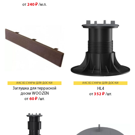
от
240
₽
/м.п.
АКСЕССУАРЫ ДЛЯ ДОСКИ
АКСЕССУАРЫ ДЛЯ ДОСКИ
Заглушка для террасной
HL4
доски WOOZEN
от
352
₽
/шт.
от
60
₽
/шт.