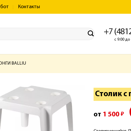
абот
Контакты
+7 (481
с 9:00 д
НГИ BALLIU
Столик с
от
1 500
₽