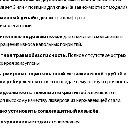
вает 3 или 4 позиции для спины (в зависимости от модели).
мичный дизайн
для экстра комфорта.
й и элегантный.
иненные подошвы ножек
для снижения скольжения и
ращения износа напольных покрытий.
тная травмобезопасность.
Полное отсутствие острых
се края закруглены.
 армирован оцинкованной металлической трубой и
ой рёбер жесткости
, что придаёт ему особую прочность.
 идеальное натяжение покрытия
обеспечивается
ря высокому качеству люверсов из нержавеющей стали.
но установить солцезащитный козырёк.
е хранение
методом стопирования.