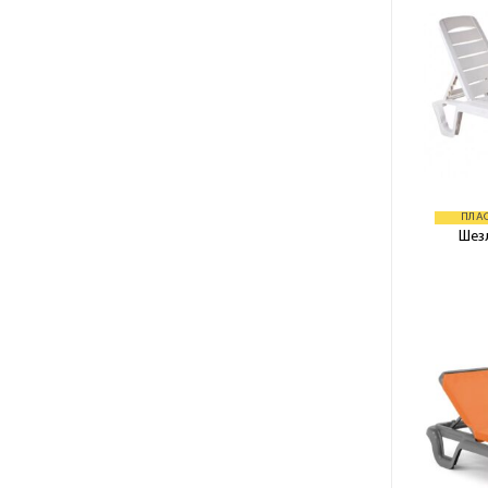
ПЛА
Шез