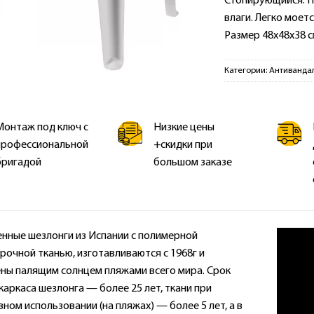
Стопирующийся. П
влаги. Легко моетс
Размер 48х48х38 см
Категории:
Антивандал
Монтаж под ключ с
Низкие цены
профессиональной
+скидки при
бригадой
большом заказе
нные шезлонги из Испании с полимерной
рочной тканью, изготавливаются с 1968г и
ны палящим солнцем пляжами всего мира. Срок
каркаса шезлонга — более 25 лет, ткани при
ном использовании (на пляжах) — более 5 лет, а в