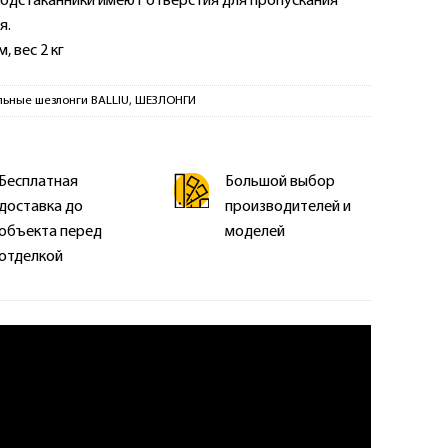
одстаканники имеют отверстия для пропускания
я.
, вес 2 кг
ьные шезлонги BALLIU
,
ШЕЗЛОНГИ
Бесплатная
Большой выбор
доставка до
производителей и
объекта перед
моделей
отделкой