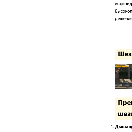
индивид
Высокоп
решение
Шезл
Пре
шезл
Дышаща