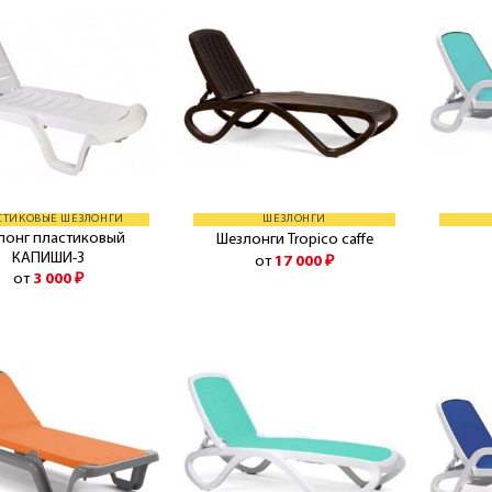
СТИКОВЫЕ ШЕЗЛОНГИ
ШЕЗЛОНГИ
лонг пластиковый
Шезлонги Tropico caffe
КАПИШИ-3
от
17 000
₽
от
3 000
₽