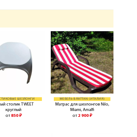
СТИКОВЫЕ ШЕЗЛОНГИ
МЕБЕЛЬ B:RATTAN (ИТАЛИЯ)
лый столик TWEET
Матрас для шезлонгов Nilo,
круглый
Miami, Amalfi
от
850
₽
от
2 900
₽