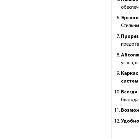
обеспечи
Эргоно
Стильны
Прорез
предотв
Абсолю
углов, в
Каркас
систем
Всегда
благода
Возмож
Удобно