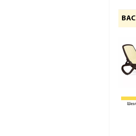
ВАС
Шез