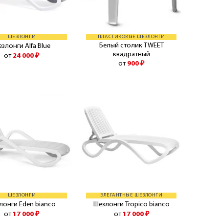
ШЕЗЛОНГИ
ПЛАСТИКОВЫЕ ШЕЗЛОНГИ
Белый столик TWEET
злонги Alfa Blue
квадратный
от
24 000
₽
от
900
₽
ШЕЗЛОНГИ
ЭЛЕГАНТНЫЕ ШЕЗЛОНГИ
лонги Eden bianco
Шезлонги Tropico bianco
от
17 000
₽
от
17 000
₽