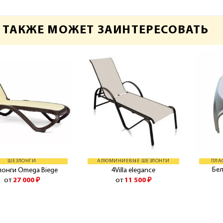
 ТАКЖЕ МОЖЕТ ЗАИНТЕРЕСОВАТЬ
ШЕЗЛОНГИ
АЛЮМИНИЕВЫЕ ШЕЗЛОНГИ
ПЛА
Бе
лонги Omega Biege
4Villa elegance
от
27 000
₽
от
11 500
₽