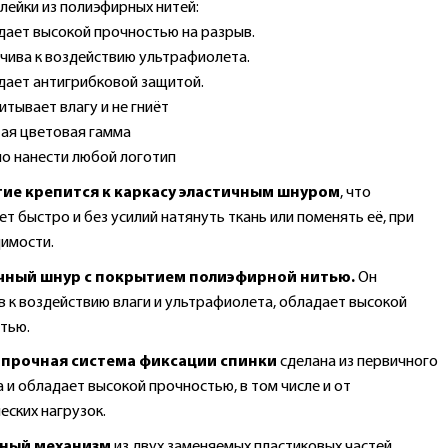
лейки из полиэфирных нитей:
ает высокой прочностью на разрыв.
чива к воздействию ультрафиолета.
ает антигрибковой защитой.
итывает влагу и не гниёт
ая цветовая гамма
 нанести любой логотип
ие крепится к каркасу эластичным шнуром
, что
т быстро и без усилий натянуть ткань или поменять её, при
имости.
чный шнур с покрытием полиэфирной нитью.
Он
в к воздействию влаги и ультрафиолета, обладает высокой
тью.
прочная система фиксации спинки
сделана из первичного
 и обладает высокой прочностью, в том числе и от
еских нагрузок.
ный механизм
из двух заменяемых пластиковых частей