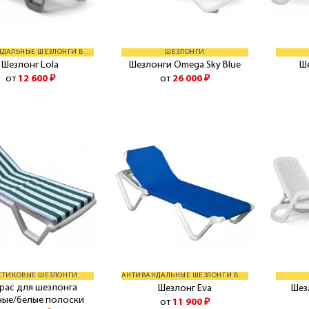
АНТИВАНДАЛЬНЫЕ ШЕЗЛОНГИ BALLIU
ШЕЗЛОНГИ
Шезлонг Lola
Шезлонги Omega Sky Blue
Ше
от
12 600
₽
от
26 000
₽
СТИКОВЫЕ ШЕЗЛОНГИ
АНТИВАНДАЛЬНЫЕ ШЕЗЛОНГИ BALLIU
рас для шезлонга
Шезлонг Eva
Шез
ные/белые полоски
от
11 900
₽