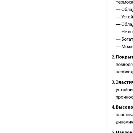
термоск
— Облад
— Устой
— Облад
— Не вп
— Богат
— Можно
Покрыт
позволяе
необход
Эласти
устойчи
прочнос
Высоко
пластика
динамич
Наклон