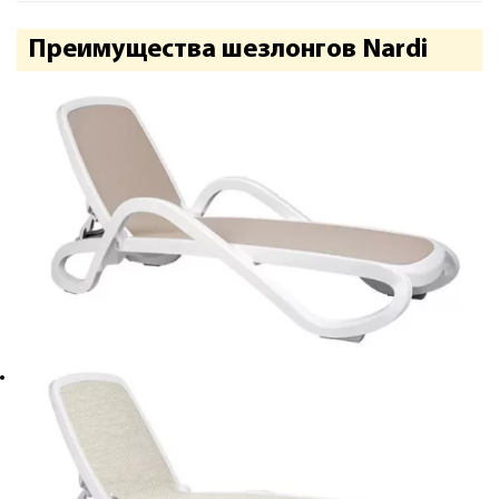
Преимущества шезлонгов Nardi