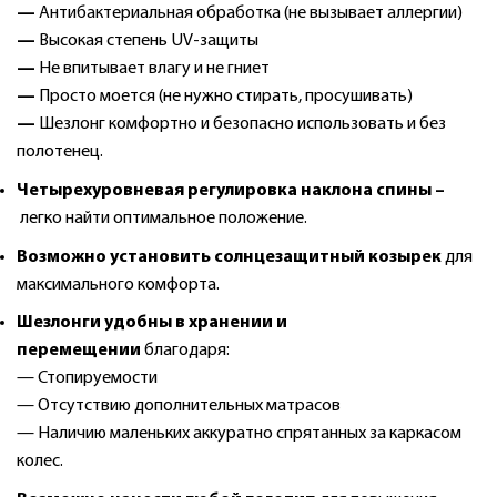
—
Антибактериальная обработка (не вызывает аллергии)
—
Высокая степень UV-защиты
—
Не впитывает влагу и не гниет
—
Просто моется (не нужно стирать, просушивать)
—
Шезлонг комфортно и безопасно использовать и без
полотенец.
Четырехуровневая регулировка наклона спины –
легко найти оптимальное положение.
Возможно установить солнцезащитный козырек
для
максимального комфорта.
Шезлонги удобны в хранении и
перемещении
благодаря:
— Стопируемости
— Отсутствию дополнительных матрасов
— Наличию маленьких аккуратно спрятанных за каркасом
колес.