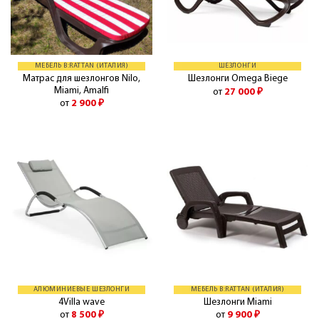
МЕБЕЛЬ B:RATTAN (ИТАЛИЯ)
ШЕЗЛОНГИ
Матрас для шезлонгов Nilo,
Шезлонги Omega Biege
Miami, Amalfi
от
27 000
₽
от
2 900
₽
АЛЮМИНИЕВЫЕ ШЕЗЛОНГИ
МЕБЕЛЬ B:RATTAN (ИТАЛИЯ)
4Villa wave
Шезлонги Miami
от
8 500
₽
от
9 900
₽