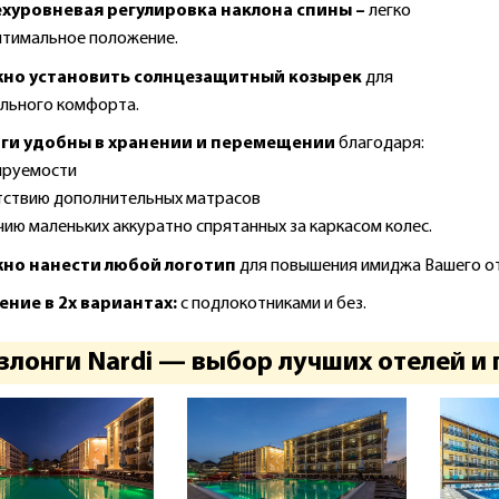
хуровневая регулировка наклона спины –
легко
птимальное положение.
но установить солнцезащитный козырек
для
льного комфорта.
ги удобны в хранении и перемещении
благодаря:
ируемости
ствию дополнительных матрасов
ию маленьких аккуратно спрятанных за каркасом колес.
но нанести любой логотип
для повышения имиджа Вашего от
ние в 2х вариантах:
с подлокотниками и без.
лонги Nardi — выбор лучших отелей и 