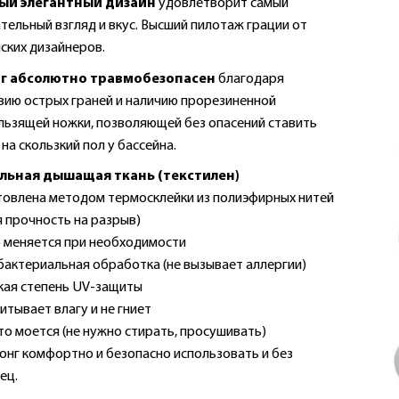
ый элегантный дизайн
удовлетворит самый
тельный взгляд и вкус. Высший пилотаж грации от
ских дизайнеров.
г абсолютно травмобезопасен
благодаря
вию острых граней и наличию прорезиненной
льзящей ножки, позволяющей без опасений ставить
на скользкий пол у бассейна.
льная дышащая ткань (текстилен)
товлена методом термосклейки из полиэфирных нитей
я прочность на разрыв)
 меняется при необходимости
актериальная обработка (не вызывает аллергии)
ая степень UV-защиты
итывает влагу и не гниет
о моется (не нужно стирать, просушивать)
нг комфортно и безопасно использовать и без
ец.