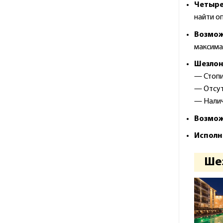
Четыре
найти о
Возмож
максима
Шезлон
— Стоп
— Отсут
— Налич
Возмож
Исполне
Шез