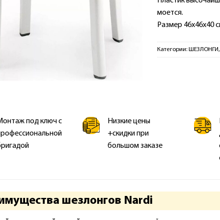
Пластик высочайше
моется.
Размер 46х46х40 см
Категории:
ШЕЗЛОНГИ
Монтаж под ключ с
Низкие цены
профессиональной
+скидки при
бригадой
большом заказе
имущества шезлонгов Nardi