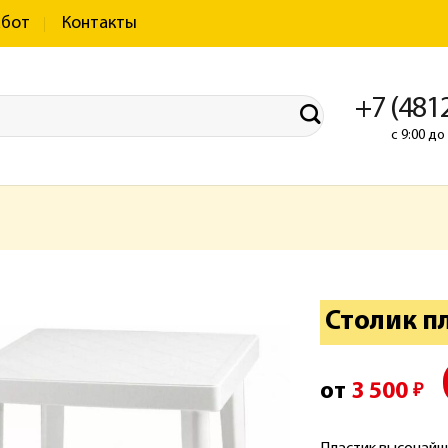
абот
Контакты
+7 (481
с 9:00 д
Столик п
от
3 500
₽