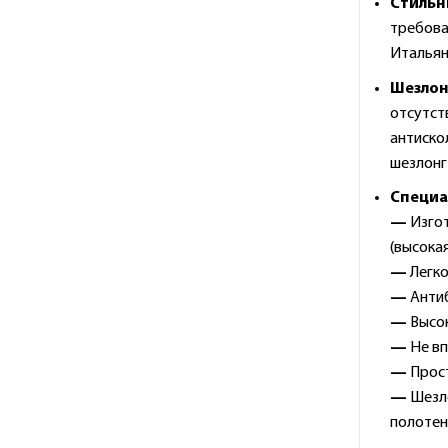
С
тильн
требова
Итальян
Шезлон
отсутст
антиско
шезлонг 
Специа
—
Изго
(высока
—
Легко
—
Антиб
—
Высок
—
Не вп
—
Прост
—
Шезло
полотен