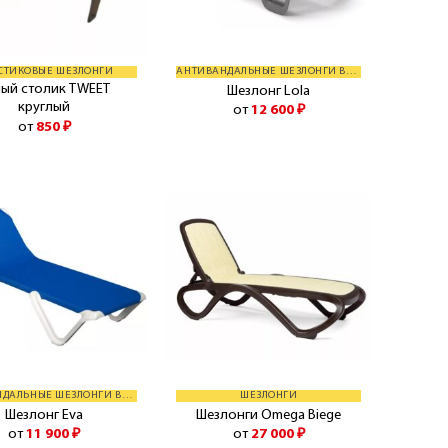
СТИКОВЫЕ ШЕЗЛОНГИ
АНТИВАНДАЛЬНЫЕ ШЕЗЛОНГИ BALLIU
лый столик TWEET
Шезлонг Lola
круглый
от
12 600
₽
от
850
₽
АНТИВАНДАЛЬНЫЕ ШЕЗЛОНГИ BALLIU
ШЕЗЛОНГИ
Шезлонг Eva
Шезлонги Omega Biege
от
11 900
₽
от
27 000
₽