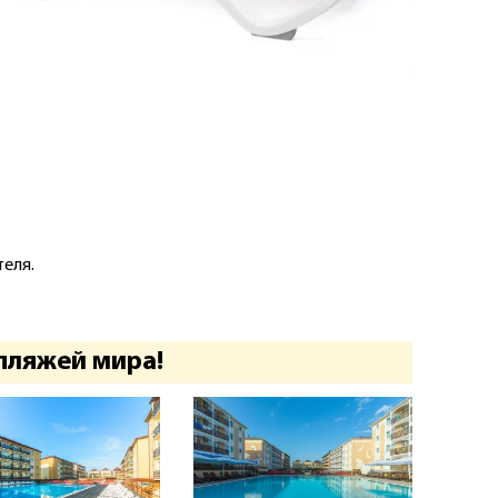
еля.
пляжей мира!