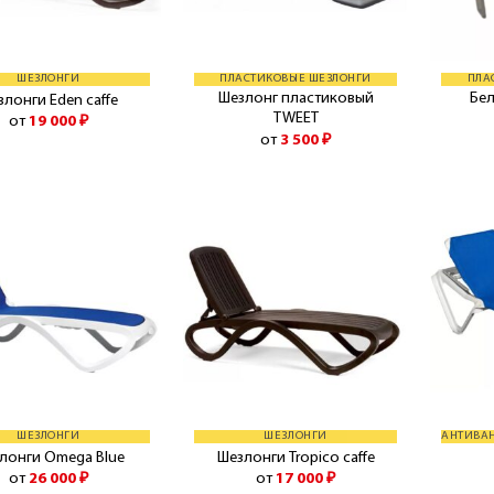
ШЕЗЛОНГИ
ПЛАСТИКОВЫЕ ШЕЗЛОНГИ
ПЛА
Шезлонг пластиковый
Бе
злонги Eden caffe
TWEET
от
19 000
₽
от
3 500
₽
ШЕЗЛОНГИ
ШЕЗЛОНГИ
лонги Omega Blue
Шезлонги Tropico caffe
от
26 000
₽
от
17 000
₽