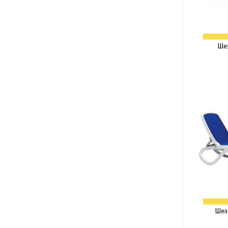
Ше
Шез