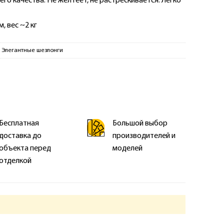
го качества. Не желтеет, не растрескивается. Легко
, вес ~2 кг
,
Элегантные шезлонги
Бесплатная
Большой выбор
доставка до
производителей и
объекта перед
моделей
отделкой