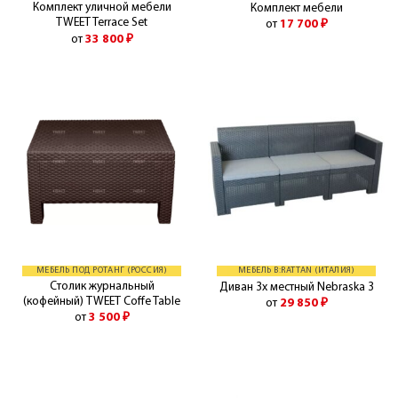
Комплект уличной мебели
Комплект мебели
TWEET Terrace Set
от
17 700
₽
от
33 800
₽
МЕБЕЛЬ ПОД РОТАНГ (РОССИЯ)
МЕБЕЛЬ B:RATTAN (ИТАЛИЯ)
Столик журнальный
Диван 3х местный Nebraska 3
(кофейный) TWEET Coffe Table
от
29 850
₽
от
3 500
₽