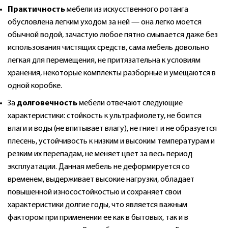
Практичность
мебели из искусственного ротанга
обусловлена легким уходом за ней — она легко моется
обычной водой, зачастую любое пятно смывается даже без
использования чистящих средств, сама мебель довольно
легкая для перемещения, не притязательна к условиям
хранения, некоторые комплекты разборные и умещаются в
одной коробке.
За
долговечность
мебели отвечают следующие
характеристики: стойкость к ультрафиолету, не боится
влаги и воды (не впитывает влагу), не гниет и не образуется
плесень, устойчивость к низким и высоким температурам и
резким их перепадам, не меняет цвет за весь период
эксплуатации. Данная мебель не деформируется со
временем, выдерживает высокие нагрузки, обладает
повышенной износостойкостью и сохраняет свои
характеристики долгие годы, что является важным
фактором при применении ее как в бытовых, так и в