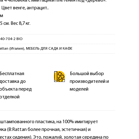
а 4 человека с имитацией плетения под «дерево».
Цвет венге, антрацит..
см
см. Вес 8,7 кг.
40-704-2 BIO
attan (Италия)
,
МЕБЕЛЬ ДЛЯ САДА И КАФЕ
Бесплатная
Большой выбор
доставка до
производителей и
объекта перед
моделей
отделкой
 штампованного пластика, на 100% имитирует
ка (B:Rattan более прочная, эстетичная) и
естах сидения). Это, пожалуй, золотая середина по