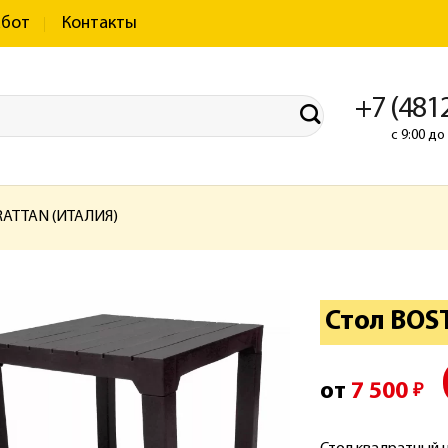
абот
Контакты
+7 (481
с 9:00 д
RATTAN (ИТАЛИЯ)
Стол BOS
от
7 500
₽