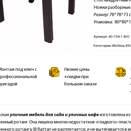
Стол квадратный н
Ножки разборные. 
Размер:
78*78*73 
Упаковка: 80*80*15 
Артикул:
40-704-1 BIO 
Категории:
Мебель B:R
Монтаж под ключ с
Низкие цены
профессиональной
+скидки при
бригадой
большом заказе
нская
уличная мебель для сада и уличных кафе
изготовлена из
енный ротанг. Она лишена многих недостатков «гладкого» пласти
енного ротанга (B:Rattan не расплетается, и не вытягивается в м