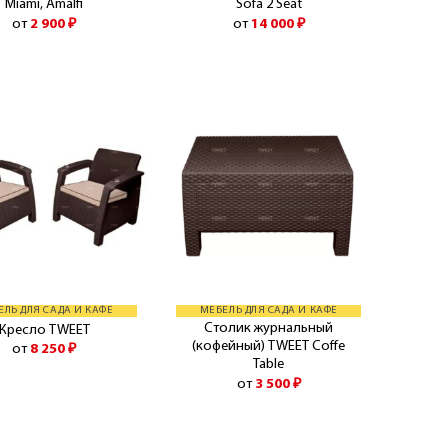
Miami, Amalfi
Sofa 2 Seat
от
2 900
₽
от
14 000
₽
ЕЛЬ ДЛЯ САДА И КАФЕ
МЕБЕЛЬ ДЛЯ САДА И КАФЕ
Столик журнальный
Кресло TWEET
(кофейный) TWEET Coffe
от
8 250
₽
Table
от
3 500
₽