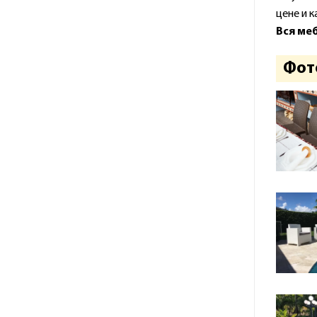
цене и 
Вся ме
Фот