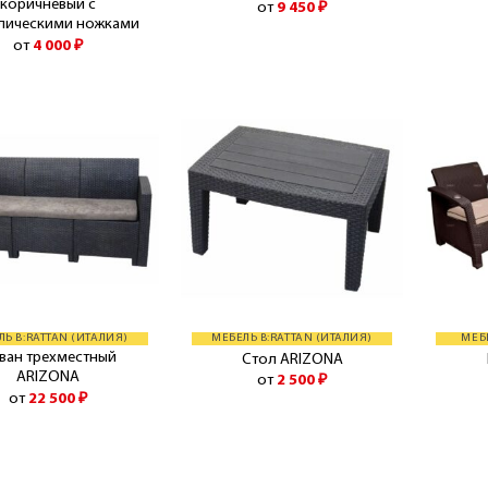
коричневый с
от
9 450
₽
лическими ножками
от
4 000
₽
ЛЬ B:RATTAN (ИТАЛИЯ)
МЕБЕЛЬ B:RATTAN (ИТАЛИЯ)
МЕБ
ван трехместный
Стол ARIZONA
ARIZONA
от
2 500
₽
от
22 500
₽