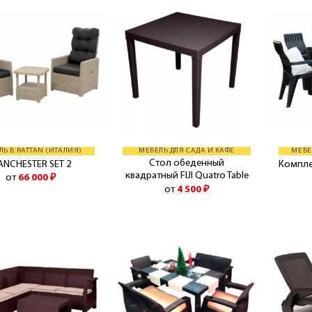
ЛЬ B:RATTAN (ИТАЛИЯ)
МЕБЕЛЬ ДЛЯ САДА И КАФЕ
МЕБЕ
Стол обеденный
NCHESTER SET 2
Компле
квадратный FIJI Quatro Table
от
66 000
₽
от
4 500
₽