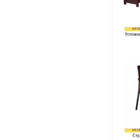
МЕБЕ
Углово
МЕБЕ
Стул