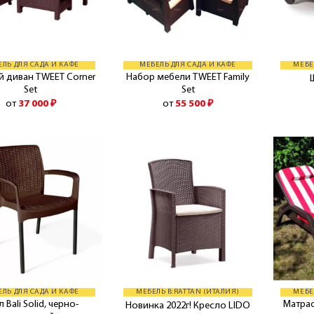
ЛЬ ДЛЯ САДА И КАФЕ
МЕБЕЛЬ ДЛЯ САДА И КАФЕ
МЕБЕ
й диван TWEET Corner
Набор мебели TWEET Family
Set
Set
от
37 000
₽
от
55 500
₽
ЛЬ ДЛЯ САДА И КАФЕ
МЕБЕЛЬ B:RATTAN (ИТАЛИЯ)
МЕБЕ
 Bali Solid, черно-
Матрас
Новинка 2022г! Кресло LIDO