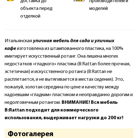
доставка до
производителей и
объекта перед
моделей
отделкой
Итальянская
уличная мебель для сада и уличных
кафе
изготовлена из штампованного пластика, на 100%
имитирует искусственный ротанг. Она лишена многих
недостатков «гладкого» пластика (B:Rattan более прочная,
эстетичная) и искусственного ротанга (B:Rattan не
расплетается, и не вытягивается в местах сидения). Это,
пожалуй, золотая середина по цене и качеству между
надоевшим «гладким» пластиком и неоправданно дорогим и
недолговечным ротангом.
ВНИМАНИЕ! Вся мебель
B:Rattan подходит для коммерческого
использования, выдерживает нагрузки до 200 кг!
Фотогалерея