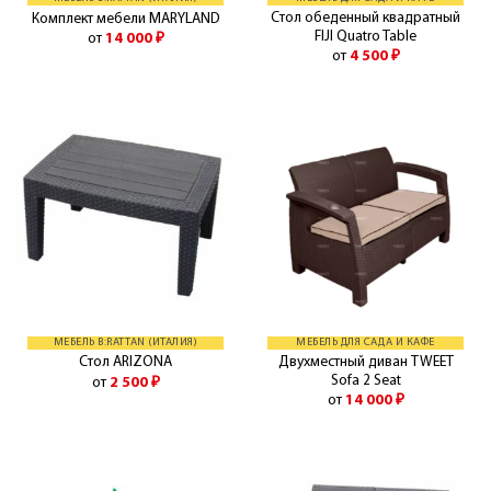
Стол обеденный квадратный
Комплект мебели MARYLAND
FIJI Quatro Table
от
14 000
₽
от
4 500
₽
МЕБЕЛЬ B:RATTAN (ИТАЛИЯ)
МЕБЕЛЬ ДЛЯ САДА И КАФЕ
Двухместный диван TWEET
Стол ARIZONA
Sofa 2 Seat
от
2 500
₽
от
14 000
₽