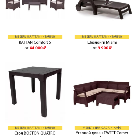
МЕБЕЛЬ B:RATTAN (ИТАЛИЯ)
МЕБЕЛЬ B:RATTAN (ИТАЛИЯ)
RATTAN Comfort 5
Шезлонги Miami
от
44 000
₽
от
9 900
₽
МЕБЕЛЬ B:RATTAN (ИТАЛИЯ)
МЕБЕЛЬ ДЛЯ САДА И КАФЕ
Угловой диван TWEET Corner
Стол BOSTON QUATRO