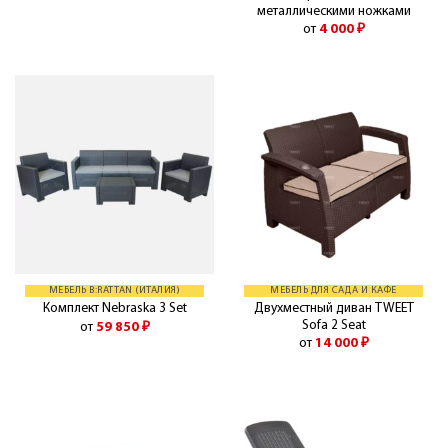
металлическими ножками
от
4 000
₽
МЕБЕЛЬ B:RATTAN (ИТАЛИЯ)
МЕБЕЛЬ ДЛЯ САДА И КАФЕ
Двухместный диван TWEET
Комплект Nebraska 3 Set
Sofa 2 Seat
от
59 850
₽
от
14 000
₽