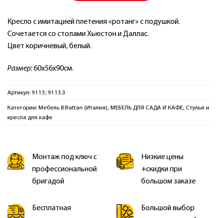
Кресло с имитацией плетения «ротанг» с подушкой.
Сочетается со столами Хьюстон и Даллас.
Цвет коричневый, белый.
Размер:
60x56x90см.
Артикул:
9113; 9113.3
Категории:
Мебель B:Rattan (Италия)
,
МЕБЕЛЬ ДЛЯ САДА И КАФЕ
,
Стулья и
кресла для кафе
Монтаж под ключ с
Низкие цены
профессиональной
+скидки при
бригадой
большом заказе
Бесплатная
Большой выбор