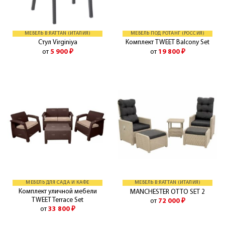
МЕБЕЛЬ B:RATTAN (ИТАЛИЯ)
МЕБЕЛЬ ПОД РОТАНГ (РОССИЯ)
Стул Virginiya
Комплект TWEET Balcony Set
от
5 900
₽
от
19 800
₽
МЕБЕЛЬ ДЛЯ САДА И КАФЕ
МЕБЕЛЬ B:RATTAN (ИТАЛИЯ)
Комплект уличной мебели
MANCHESTER OTTO SET 2
TWEET Terrace Set
от
72 000
₽
от
33 800
₽