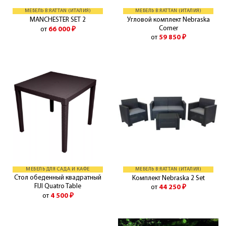
МЕБЕЛЬ B:RATTAN (ИТАЛИЯ)
МЕБЕЛЬ B:RATTAN (ИТАЛИЯ)
Угловой комплект Nebraska
MANCHESTER SET 2
Corner
от
66 000
₽
от
59 850
₽
МЕБЕЛЬ ДЛЯ САДА И КАФЕ
МЕБЕЛЬ B:RATTAN (ИТАЛИЯ)
Стол обеденный квадратный
Комплект Nebraska 2 Set
FIJI Quatro Table
от
44 250
₽
от
4 500
₽