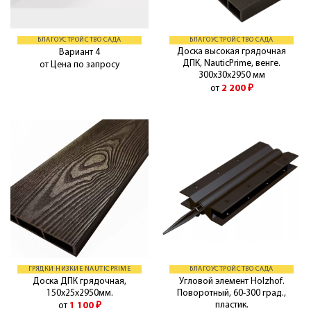
БЛАГОУСТРОЙСТВО САДА
БЛАГОУСТРОЙСТВО САДА
Доска высокая грядочная
Вариант 4
ДПК, NauticPrime, венге.
от Цена по запросу
300х30х2950 мм
от
2 200
₽
ГРЯДКИ НИЗКИЕ NAUTICPRIME
БЛАГОУСТРОЙСТВО САДА
Доска ДПК грядочная,
Угловой элемент Holzhof.
150х25х2950мм.
Поворотный, 60-300 град.,
пластик.
от
1 100
₽