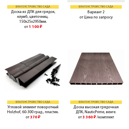
БЛАГОУСТРОЙСТВО САДА
БЛАГОУСТРОЙСТВО САДА
Доска из ДПК для грядок,
Вариант 2
клумб, цветочниц.
от Цена по запросу
150х25х2950мм.
от
1 100
₽
БЛАГОУСТРОЙСТВО САДА
БЛАГОУСТРОЙСТВО САДА
Угловой элемент поворотный
Доска высокая грядочная
Holzhof, 60-300 град., пластик.
ДПК, NauticPrime, венге.
от
370
₽
от
3 360
₽
/комплект