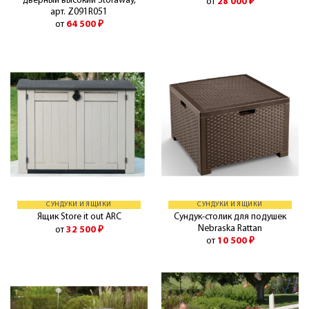
дверный высокий Storaway,
от
28 000
₽
арт. Z091R051
от
64 500
₽
СУНДУКИ И ЯЩИКИ
СУНДУКИ И ЯЩИКИ
Сундук-столик для подушек
Ящик Store it out ARC
Nebraska Rattan
от
32 500
₽
от
10 500
₽