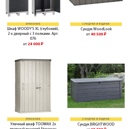
ХРАНЕНИЕ
СУНДУКИ И ЯЩИКИ
Шкаф WOODY’S XL (глубокий),
Сундук WoodLook
2-х дверный с 3 полками. Арт.
от
40 500
₽
076
от
24 000
₽
ХРАНЕНИЕ
СУНДУКИ И ЯЩИКИ
Уличный шкаф TOOMAX 2х
Сундук BRIGHTWOOD