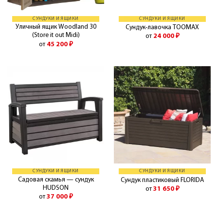
СУНДУКИ И ЯЩИКИ
СУНДУКИ И ЯЩИКИ
Уличный ящик Woodland 30
Сундук-лавочка TOOMAX
(Store it out Midi)
от
24 000
₽
от
45 200
₽
СУНДУКИ И ЯЩИКИ
СУНДУКИ И ЯЩИКИ
Садовая скамья — сундук
Сундук пластиковый FLORIDA
HUDSON
от
31 650
₽
от
37 000
₽