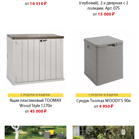
(глубокий), 2-х дверная с 2
от
16 510
₽
полками. Арт. 075
от
15 000
₽
СУНДУКИ И ЯЩИКИ
СУНДУКИ И ЯЩИКИ
Ящик пластиковый TOOMAX
Сундук Toomax WOODY’S 90л
Wood Style 1270л
от
4 950
₽
от
45 000
₽