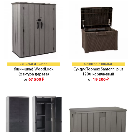
СУНДУКИ И ЯЩИКИ
СУНДУКИ И ЯЩИКИ
Ящик-шкаф WoodLook
Сундук Toomax Santorini plus
(фактура дерева)
120л, коричневый
от
67 500
₽
от
19 200
₽