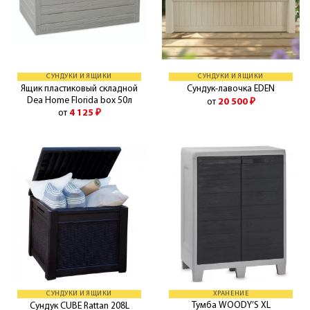
СУНДУКИ И ЯЩИКИ
СУНДУКИ И ЯЩИКИ
Ящик пластиковый складной
Сундук-лавочка EDEN
Dea Home Florida box 50л
от
20 500
₽
от
4 125
₽
СУНДУКИ И ЯЩИКИ
ХРАНЕНИЕ
Тумба WOODY’S XL
Сундук CUBE Rattan 208L