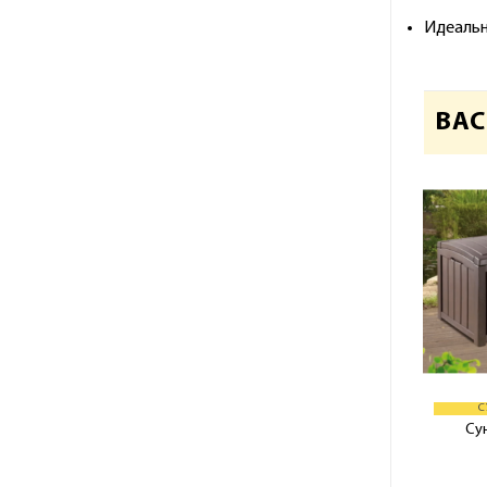
Идеально
ВАС
С
Су