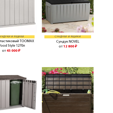
УНДУКИ И ЯЩИКИ
СУНДУКИ И ЯЩИКИ
пластиковый TOOMAX
Сундук NOVEL
ood Style 1270л
от
12 800
₽
от
45 000
₽