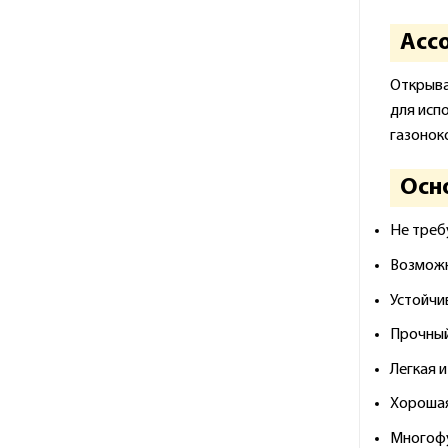
Асс
Открыва
для исп
газоноко
Осн
Не треб
Возможн
Устойчи
Прочный
Легкая 
Хорошая
Многофу