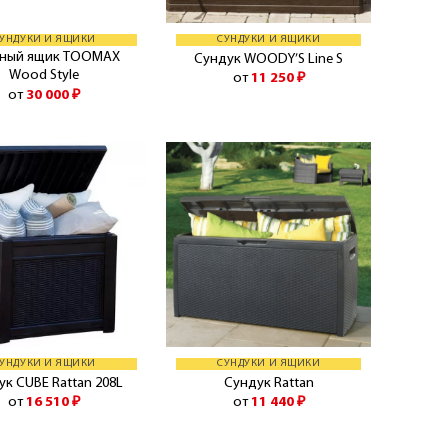
УНДУКИ И ЯЩИКИ
СУНДУКИ И ЯЩИКИ
чный ящик TOOMAX
Сундук WOODY’S Line S
Wood Style
от
11 250
₽
от
30 000
₽
УНДУКИ И ЯЩИКИ
СУНДУКИ И ЯЩИКИ
ук CUBE Rattan 208L
Сундук Rattan
от
16 510
₽
от
11 440
₽