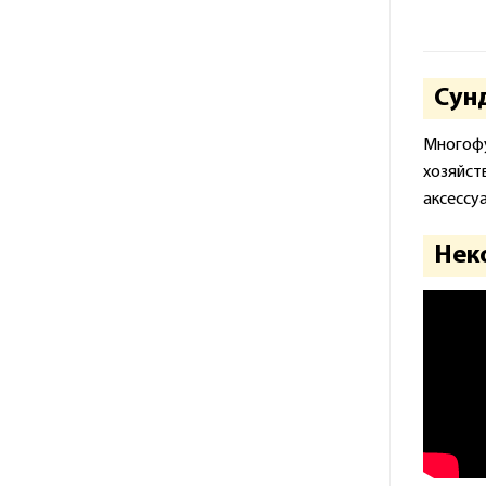
Сунд
Многоф
хозяйст
аксессу
Неко