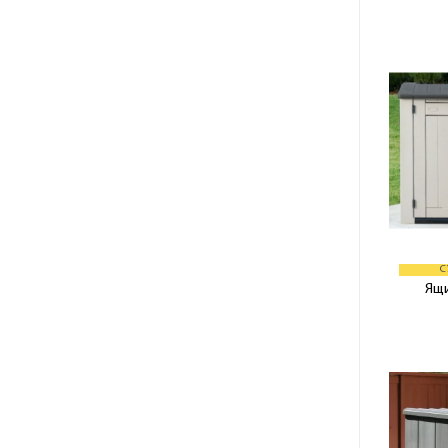
С
Ящи