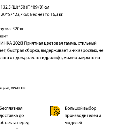
32,5 (Ш)*58 (Г)*89 (В) см
20*57*23,7 см; Вес нетто 16,3 кг.
зка: 320 кг.
ацит
ИНКА 2020! Приятная цветовая гамма, стильный
ает, быстрая сборка, выдерживает 2-их взрослых, не
лага от дождя, есть гидролифт, можно закрыть на
ящики
,
ХРАНЕНИЕ
Бесплатная
Большой выбор
доставка до
производителей и
объекта перед
моделей