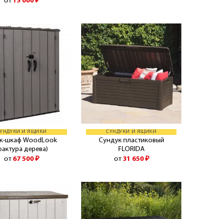
от
15 000
₽
УНДУКИ И ЯЩИКИ
СУНДУКИ И ЯЩИКИ
к-шкаф WoodLook
Сундук пластиковый
фактура дерева)
FLORIDA
от
67 500
₽
от
31 650
₽