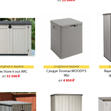
от
22 000
₽
УНДУКИ И ЯЩИКИ
СУНДУКИ И ЯЩИКИ
С
Сундук Toomax WOODY’S
Ящи
к Store it out ARC
90л
(
от
32 500
₽
от
4 950
₽