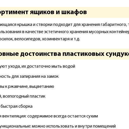
ортимент ящиков и шкафов
ющаяся крышка и створки подходит для хранения габаритного, 
ользования в качестве эстетичного хранения мусорных контейнер
силок, велосипедов, хозинвентаря и т.д.
овные достоинства пластиковых сундук
уют ухода, их достаточно мыть водой
ость для запирания на замок
вы к ржавчине, выцветанию
, всепогодный пластик
и быстрая сборка
 вентиляция: содержимое всегда остается сухим
нкциональные: можно использовать и внутри помещений