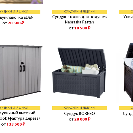
УНДУКИ И ЯЩИКИ
СУНДУКИ И ЯЩИКИ
С
Сундук-столик для подушек
Ули
дук-лавочка EDEN
Nebraska Rattan
от
20 500
₽
от
10 500
₽
УНДУКИ И ЯЩИКИ
СУНДУКИ И ЯЩИКИ
С
 уличный высокий
Сундук BORNEO
Сунд
ok (фактура дерева)
от
28 000
₽
от
133 500
₽