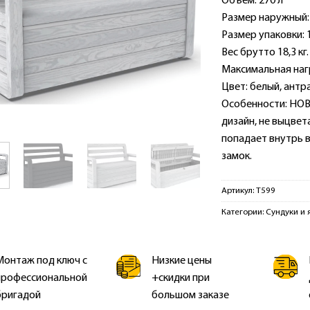
Объем: 270 л
Размер наружный: 1
Размер упаковки: 1
Вес брутто 18,3 кг.
Максимальная нагру
Цвет: белый, антр
Особенности: НОВ
дизайн, не выцвет
попадает внутрь в
замок.
Артикул:
T599
Категории:
Сундуки и 
Монтаж под ключ с
Низкие цены
профессиональной
+скидки при
бригадой
большом заказе