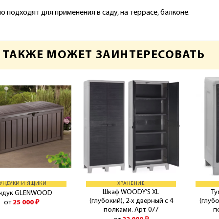
 подходят для применения в саду, на террасе, балконе.
 ТАКЖЕ МОЖЕТ ЗАИНТЕРЕСОВАТЬ
УНДУКИ И ЯЩИКИ
ХРАНЕНИЕ
Шкаф WOODY’S XL
Ту
ндук GLENWOOD
(глубокий), 2-х дверный с 4
(глубо
от
25 000
₽
полками. Арт. 077
п