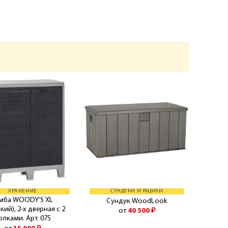
ХРАНЕНИЕ
СУНДУКИ И ЯЩИКИ
мба WOODY’S XL
Сундук WoodLook
кий), 2-х дверная с 2
от
40 500
₽
олками. Арт. 075