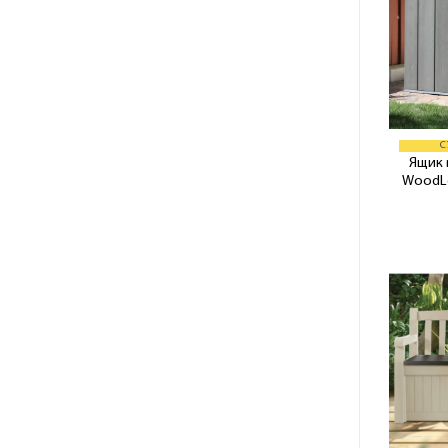
С
Ящик 
WoodLo