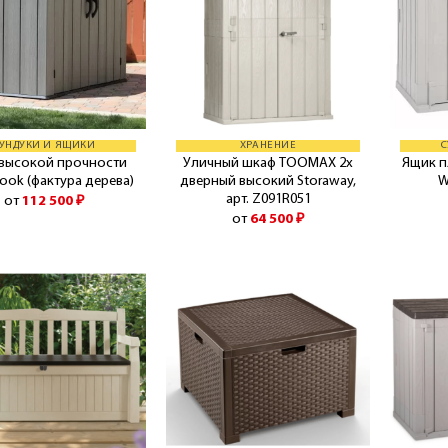
УНДУКИ И ЯЩИКИ
ХРАНЕНИЕ
С
высокой прочности
Уличный шкаф TOOMAX 2х
Ящик 
ok (фактура дерева)
дверный высокий Storaway,
W
арт. Z091R051
от
112 500
₽
от
64 500
₽