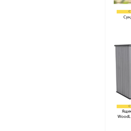
С
Сун
С
Ящик
WoodLo