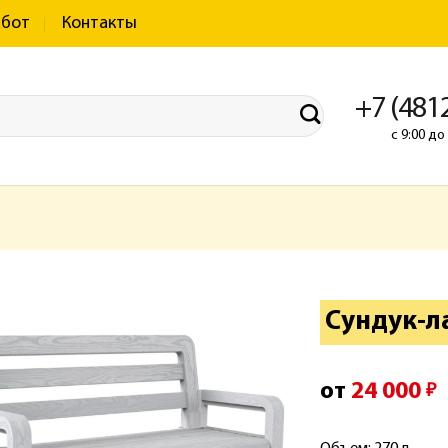
абот
Контакты
+7 (481
с 9:00 д
Сундук-л
от
24 000
₽