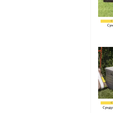
С
Сун
С
Сунду