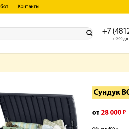
абот
Контакты
+7 (481
с 9:00 д
Сундук 
от
28 000
₽