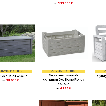
от
133 500
₽
УНДУКИ И ЯЩИКИ
СУНДУКИ И ЯЩИКИ
С
Ящик пластиковый
дук BRIGHTWOOD
Сунд
складной Dea Home Florida
от
28 000
₽
box 50л
от
4 125
₽