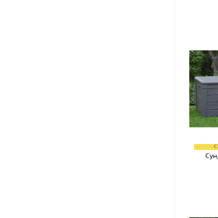
С
Сун