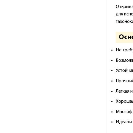
Открыва
для исп
газоноко
Осн
Не треб
Возможн
Устойчи
Прочный
Легкая 
Хорошая
Многофу
Идеально