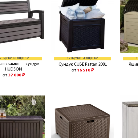
УНДУКИ И ЯЩИКИ
СУНДУКИ И ЯЩИКИ
С
ая скамья — сундук
Сундук CUBE Rattan 208L
Ящик
HUDSON
от
16 510
₽
от
37 000
₽