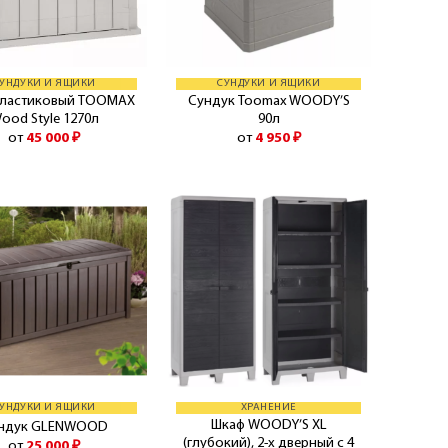
УНДУКИ И ЯЩИКИ
СУНДУКИ И ЯЩИКИ
пластиковый TOOMAX
Сундук Toomax WOODY’S
ood Style 1270л
90л
от
45 000
₽
от
4 950
₽
УНДУКИ И ЯЩИКИ
ХРАНЕНИЕ
Шкаф WOODY’S XL
ндук GLENWOOD
(глубокий), 2-х дверный с 4
от
25 000
₽