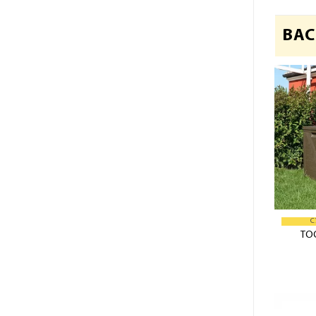
ВАС
С
TO