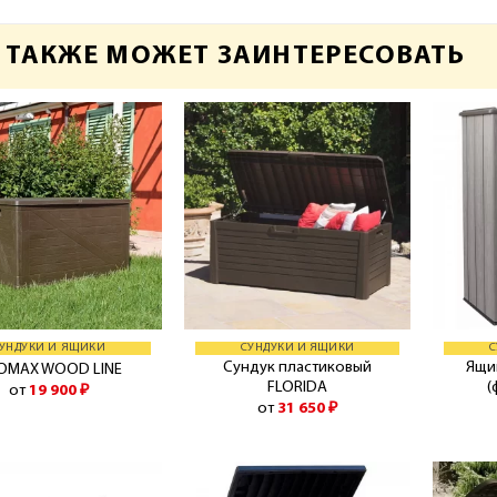
 ТАКЖЕ МОЖЕТ ЗАИНТЕРЕСОВАТЬ
УНДУКИ И ЯЩИКИ
СУНДУКИ И ЯЩИКИ
С
Сундук пластиковый
Ящи
OMAX WOOD LINE
FLORIDA
(
от
19 900
₽
от
31 650
₽