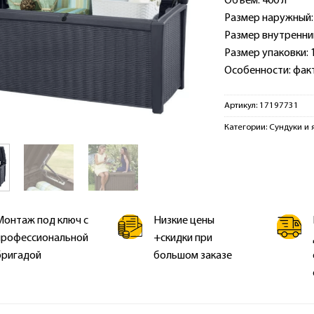
Объем: 400 л
Размер наружный: 1
Размер внутренний:
Размер упаковки: 1
Особенности: факт
Артикул:
17197731
Категории:
Сундуки и 
Монтаж под ключ с
Низкие цены
профессиональной
+скидки при
бригадой
большом заказе