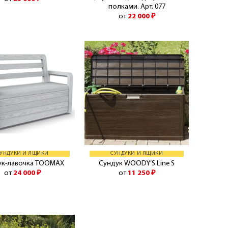
полками. Арт. 077
от
22 000
₽
УНДУКИ И ЯЩИКИ
СУНДУКИ И ЯЩИКИ
ук-лавочка TOOMAX
Сундук WOODY’S Line S
от
24 000
₽
от
11 250
₽