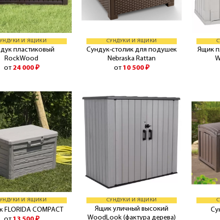
УНДУКИ И ЯЩИКИ
СУНДУКИ И ЯЩИКИ
С
дук пластиковый
Сундук-столик для подушек
Ящик 
RockWood
Nebraska Rattan
W
от
24 000
₽
от
10 500
₽
УНДУКИ И ЯЩИКИ
СУНДУКИ И ЯЩИКИ
С
Ящик уличный высокий
к FLORIDA COMPACT
Су
WoodLook (фактура дерева)
от
13 500
₽