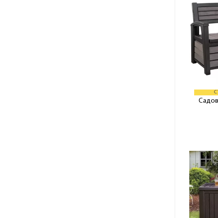
С
Садов