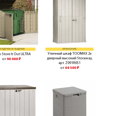
УНДУКИ И ЯЩИКИ
ХРАНЕНИЕ
Уличный шкаф TOOMAX 2х
 Store It Out ULTRA
дверный высокий Storaway,
от
90 000
₽
арт. Z091R051
от
64 500
₽