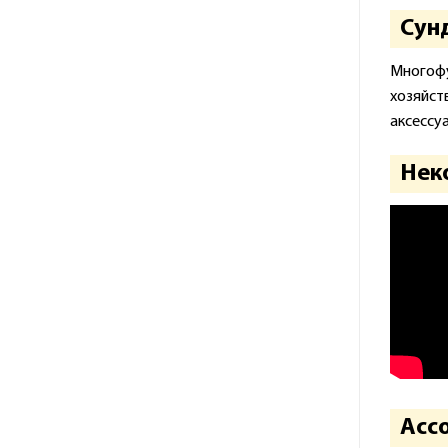
Сунд
Многоф
хозяйст
аксессу
Неко
Асс