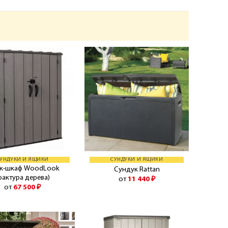
УНДУКИ И ЯЩИКИ
СУНДУКИ И ЯЩИКИ
к-шкаф WoodLook
Сундук Rattan
фактура дерева)
от
11 440
₽
от
67 500
₽