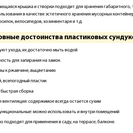
ющаяся крышка и створки подходит для хранения габаритного, 
ользования в качестве эстетичного хранения мусорных контейнер
силок, велосипедов, хозинвентаря и т.д.
овные достоинства пластиковых сундук
уют ухода, их достаточно мыть водой
ость для запирания на замок
вы к ржавчине, выцветанию
, всепогодный пластик
и быстрая сборка
 вентиляция: содержимое всегда остается сухим
нкциональные: можно использовать и внутри помещений
 подходят для применения в саду, на террасе, балконе.