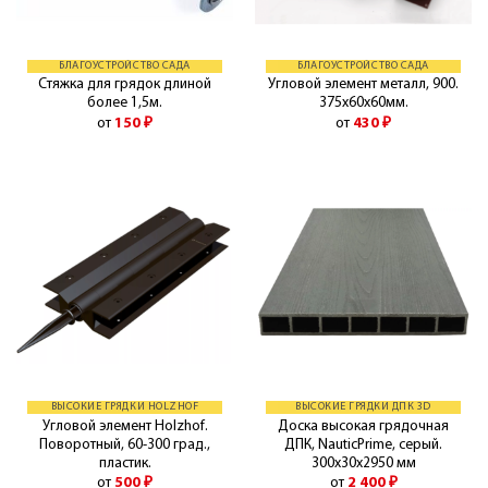
БЛАГОУСТРОЙСТВО САДА
БЛАГОУСТРОЙСТВО САДА
Стяжка для грядок длиной
Угловой элемент металл, 900.
более 1,5м.
375х60х60мм.
от
150
₽
от
430
₽
ВЫСОКИЕ ГРЯДКИ HOLZHOF
ВЫСОКИЕ ГРЯДКИ ДПК 3D
Угловой элемент Holzhof.
Доска высокая грядочная
Поворотный, 60-300 град.,
ДПК, NauticPrime, серый.
пластик.
300х30х2950 мм
от
500
₽
от
2 400
₽