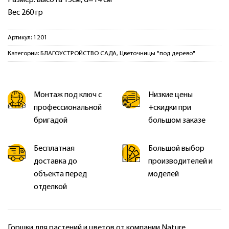
Вес 260 гр
Артикул:
1201
Категории:
БЛАГОУСТРОЙСТВО САДА
,
Цветочницы "под дерево"
Монтаж под ключ с
Низкие цены
профессиональной
+скидки при
бригадой
большом заказе
Бесплатная
Большой выбор
доставка до
производителей и
объекта перед
моделей
отделкой
Горшки для растений и цветов от компании Nature