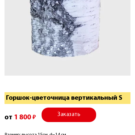
Горшок-цветочница вертикальный S
Заказать
от
1 800
₽
Размер: высота 15см, d=14 см