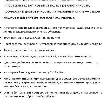
Innovation задают новый стандарт реалистичности,
прочности и долговечности. Натуральный стиль — самое
модное в дизайне интерьера и экстерьера.
Изготовленные из высококачественного полиуретана наши горшки очень
лёгкие и, следовательно, очень мобильные.
100% имитация дерева. Отличий не найти!
Привлекательное украшение террасы загородного дома или летнего кафе.
Абсолютно безопасные и экологичные.
Идеальное решение для цветов, овощей, и прочей растительности.
Цветочницы бывают горизонтального и вертикального вида и имеют три
типоразмера.
Имитируют 2 типа древесины — дуб и берёза.
Могут применяться внутри помещений для домашнего декора. В зимний
период могут украшать помещение дома, а летом — летнюю террасу или
участок.Высокая долговечность.
Они не боятся влаги, соответственно не гниют, не выцветают на солнце, не
растрескиваются. Срок службы >20 лет.