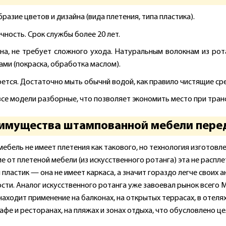
азие цветов и дизайна (вида плетения, типа пластика).
чность. Срок службы более 20 лет.
на, не требует сложного ухода. Натуральным волокнам из ро
ами (покраска, обработка маслом).
оется. Достаточно мыть обычнй водой, как правило чистящие ср
 все модели разборные, что позволяет экономить место при тран
имущества штампованной мебели перед
мебель не имеет плетения как такового, но технология изготовл
е от плетеной мебели (из искусственного ротанга) эта не распле
пластик — она не имеет каркаса, а значит гораздо легче своих ан
сти. Аналог искусственного ротанга уже завоевал рынок всего 
аходит применение на балконах, на открытых террасах, в отелях
кафе и ресторанах, на пляжах и зонах отдыха, что обусловлено 