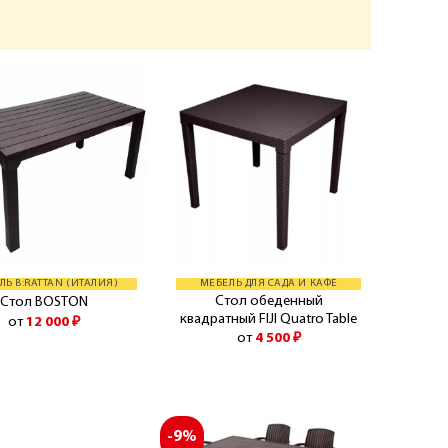
ЛЬ B:RATTAN (ИТАЛИЯ)
МЕБЕЛЬ ДЛЯ САДА И КАФЕ
Стол обеденный
Стол BOSTON
квадратный FIJI Quatro Table
от
12 000
₽
от
4 500
₽
-9%