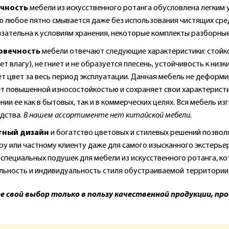
чность
мебели из искусственного ротанга обусловлена легким 
ю любое пятно смывается даже без использования чистящих сред
язательна к условиям хранения, некоторые комплекты разборные
овечность
мебели отвечают следующие характеристики: стойкос
т влагу), не гниет и не образуется плесень, устойчивость к низ
ет цвет за весь период эксплуатации. Данная мебель не деформ
т повышенной износостойкостью и сохраняет свои характеристи
ии ее как в бытовых, так и в коммерческих целях. Вся мебель из
дства.
В нашем ассортименте нет китайской мебели.
тный дизайн
и богатство цветовых и стилевых решений позвол
ру или частному клиенту даже для самого изысканного экстерьер
специальных подушек для мебели из искусственного ротанга, к
льность и индивидуальность стиля обустраиваемой территории
 свой выбор только в пользу качественной продукции, пр