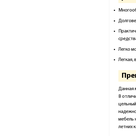
Многообр
Долгове
Практич
средств
Легко м
Легкая,
Пре
Данная 
В отличи
цельный 
надежно
мебель н
летних 