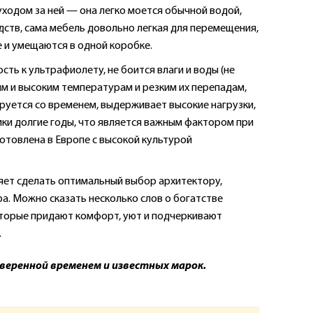
уходом за ней — она легко моется обычной водой,
ств, сама мебель довольно легкая для перемещения,
 и умещаются в одной коробке.
ть к ультрафиолету, не боится влаги и воды (не
ким и высоким температурам и резким их перепадам,
ируется со временем, выдерживает высокие нагрузки,
ки долгие годы, что является важным фактором при
готовлена в Европе с высокой культурой
яет сделать оптимальный выбор архитектору,
а. Можно сказать несколько слов о богатстве
оторые придают комфорт, уют и подчеркивают
.
оверенной временем и известных марок.