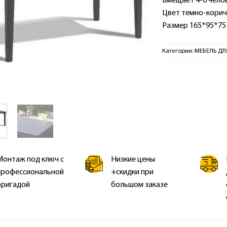
Вмещает 4-6 челов
Цвет темно-кори
Размер 165*95*75
Категории:
МЕБЕЛЬ ДЛ
Монтаж под ключ с
Низкие цены
профессиональной
+скидки при
бригадой
большом заказе