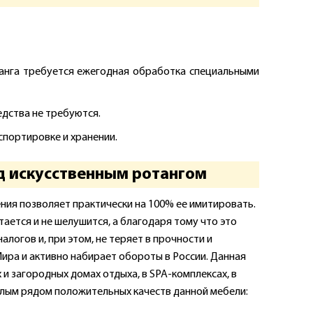
танга требуется ежегодная обработка специальными
едства не требуются.
спортировке и хранении.
 искусственным ротангом
ения позволяет практически на 100% ее имитировать.
тается и не шелушится, а благодаря тому что это
алогов и, при этом, не теряет в прочности и
Мира и активно набирает обороты в России. Данная
 и загородных домах отдыха, в SPA-комплексах, в
целым рядом положительных качеств данной мебели: