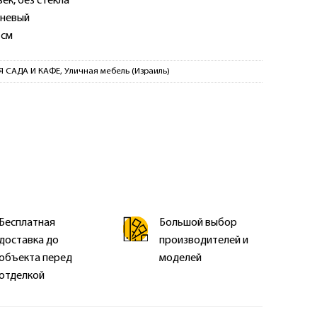
ек, без стекла
чневый
 см
Я САДА И КАФЕ
,
Уличная мебель (Израиль)
Бесплатная
Большой выбор
доставка до
производителей и
объекта перед
моделей
отделкой