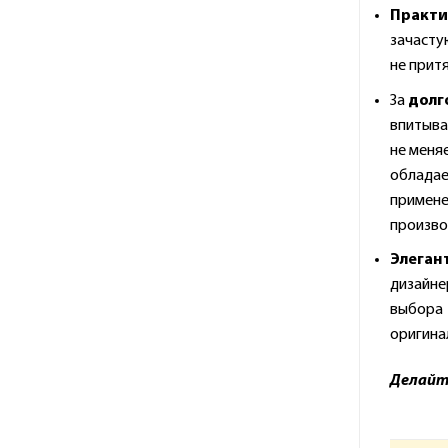
Практи
зачасту
не прит
За
долг
впитывае
не меня
обладае
применен
произво
Элеган
дизайне
выбора 
оригина
Делайте