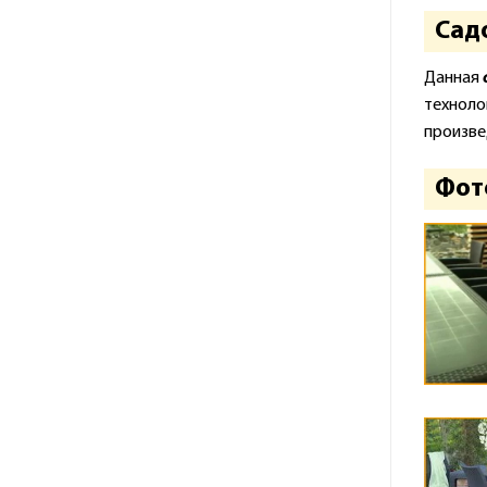
Садо
Данная
техноло
произве
Фот