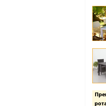
Пре
рот