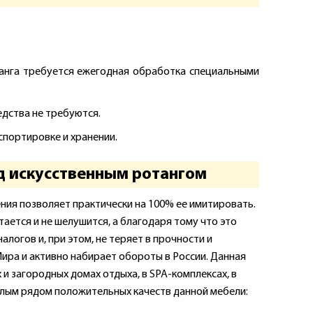
танга требуется ежегодная обработка специальными
едства не требуются.
спортировке и хранении.
 искусственным ротангом
ения позволяет практически на 100% ее имитировать.
тается и не шелушится, а благодаря тому что это
алогов и, при этом, не теряет в прочности и
Мира и активно набирает обороты в России. Данная
 и загородных домах отдыха, в SPA-комплексах, в
целым рядом положительных качеств данной мебели: