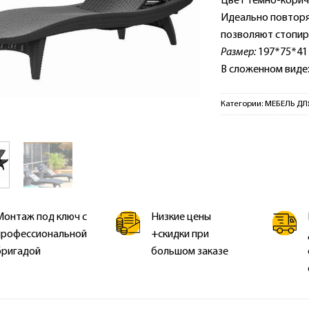
Цвет темно-корич
Идеально повторя
позволяют стопиро
Размер:
197*75*41
В сложенном виде:
Категории:
МЕБЕЛЬ ДЛ
Монтаж под ключ с
Низкие цены
профессиональной
+скидки при
бригадой
большом заказе