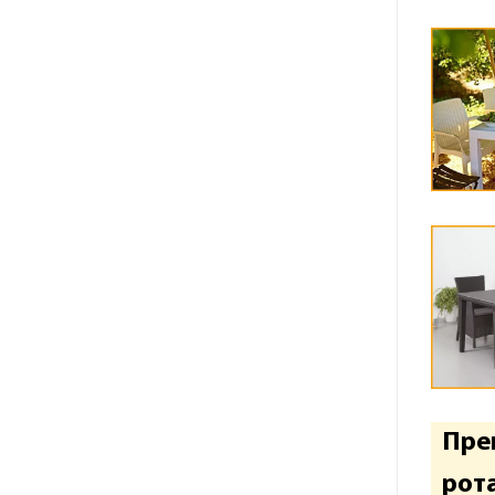
Пре
рот