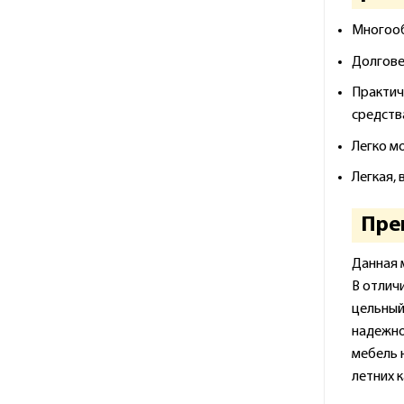
Многообр
Долгове
Практич
средств
Легко м
Легкая,
Пре
Данная 
В отличи
цельный 
надежно
мебель н
летних 