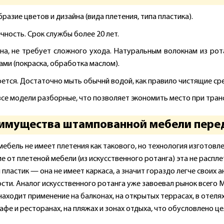
азие цветов и дизайна (вида плетения, типа пластика).
чность. Срок службы более 20 лет.
на, не требует сложного ухода. Натуральным волокнам из ро
ами (покраска, обработка маслом).
оется. Достаточно мыть обычнй водой, как правило чистящие ср
 все модели разборные, что позволяет экономить место при тран
имущества штампованной мебели перед
мебель не имеет плетения как такового, но технология изготовл
е от плетеной мебели (из искусственного ротанга) эта не распле
пластик — она не имеет каркаса, а значит гораздо легче своих ан
сти. Аналог искусственного ротанга уже завоевал рынок всего 
аходит применение на балконах, на открытых террасах, в отелях
кафе и ресторанах, на пляжах и зонах отдыха, что обусловлено 