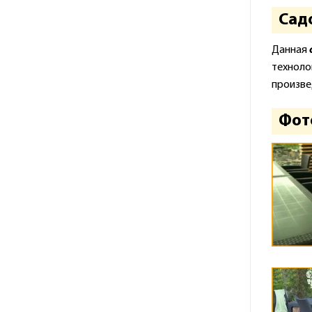
Садо
Данная
техноло
произве
Фот