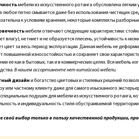
чность
мебели из искусственного ротанга обусловлена легким 
ю любое пятно смывается даже без использования чистящих сред
язательна к условиям хранения, некоторые комплекты разборные
овечность
мебели отвечают следующие характеристики: стойкос
т влагу), не гниет и не образуется плесень, устойчивость к низ
ет цвет за весь период эксплуатации. Данная мебель не деформ
т повышенной износостойкостью и сохраняет свои характеристи
ии ее как в бытовых, так и в коммерческих целях. Вся мебель из
дства.
В нашем ассортименте нет китайской мебели.
тный дизайн
и богатство цветовых и стилевых решений позвол
ру или частному клиенту даже для самого изысканного экстерьер
специальных подушек для мебели из искусственного ротанга, к
льность и индивидуальность стиля обустраиваемой территории
 свой выбор только в пользу качественной продукции, пр