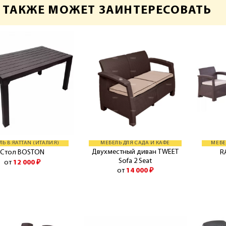
 ТАКЖЕ МОЖЕТ ЗАИНТЕРЕСОВАТЬ
ЛЬ B:RATTAN (ИТАЛИЯ)
МЕБЕЛЬ ДЛЯ САДА И КАФЕ
МЕБЕ
Двухместный диван TWEET
Стол BOSTON
R
Sofa 2 Seat
от
12 000
₽
от
14 000
₽