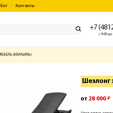
абот
Контакты
+7 (481
с 9:00 д
ЕБЕЛЬ (ИЗРАИЛЬ)
Шезлонг 
от
28 000
₽