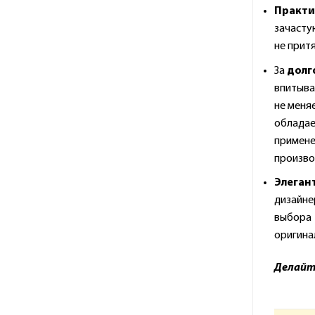
Практи
зачасту
не прит
За
долг
впитывае
не меня
обладае
применен
произво
Элеган
дизайне
выбора 
оригина
Делайте