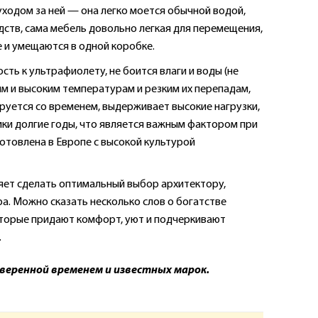
уходом за ней — она легко моется обычной водой,
ств, сама мебель довольно легкая для перемещения,
 и умещаются в одной коробке.
ть к ультрафиолету, не боится влаги и воды (не
ким и высоким температурам и резким их перепадам,
ируется со временем, выдерживает высокие нагрузки,
ки долгие годы, что является важным фактором при
готовлена в Европе с высокой культурой
яет сделать оптимальный выбор архитектору,
а. Можно сказать несколько слов о богатстве
оторые придают комфорт, уют и подчеркивают
.
оверенной временем и известных марок.