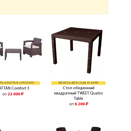
ЛЬ B:RATTAN (ИТАЛИЯ)
МЕБЕЛЬ ДЛЯ САДА И КАФЕ
Стол обеденный
ATTAN Comfort 3
квадратный TWEET Quatro
от
22 000
₽
Table
от
6 200
₽