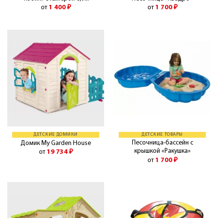
от
1 400
₽
от
1 700
₽
ДЕТСКИЕ ДОМИКИ
ДЕТСКИЕ ТОВАРЫ
Песочница-бассейн с
Домик My Garden House
крышкой «Ракушка»
от
19 734
₽
от
1 700
₽