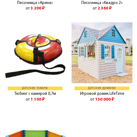
Песочница «Арена»
Песочница «Квадро 2»
от
3 200
₽
от
2 360
₽
ДЕТСКИЕ ТОВАРЫ
ДЕТСКИЕ ДОМИКИ
Тюбинг с камерой 0,7м
Игровой домик LifeTime
от
1 100
₽
от
150 000
₽