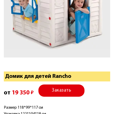
Домик для детей Rancho
Заказать
от
19 350
₽
Размер 118*99*117 см
Упаковка 122*104*18 см