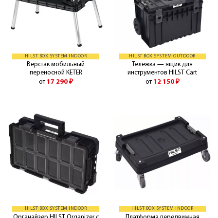
HILST BOX SYSTEM INDOOR
HILST BOX SYSTEM OUTDOOR
Верстак мобильный
Тележка — ящик для
переносной KETER
инструментов HILST Cart
от
17 290
₽
от
12 150
₽
HILST BOX SYSTEM INDOOR
HILST BOX SYSTEM INDOOR
Органайзер HILST Organizer с
Платформа передвижная