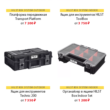
HILST BOX SYSTEM OUTDOOR
HILST BOX SYSTEM INDOOR
Платформа передвижная
Ящик для инструментов HILST
Transport Platform
ToolBox
от
7 200
₽
от
3 750
₽
HILST BOX SYSTEM OUTDOOR
HILST BOX SYSTEM INDOOR
Ящик для инструментов
Органайзер в ящики HILST
Technic 200
Box Indoor Set
от
7 350
₽
от
1 200
₽