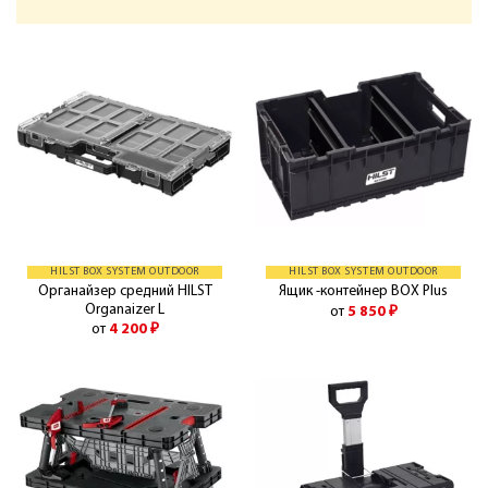
HILST BOX SYSTEM OUTDOOR
HILST BOX SYSTEM OUTDOOR
Органайзер средний HILST
Ящик -контейнер BOX Plus
Organaizer L
от
5 850
₽
от
4 200
₽