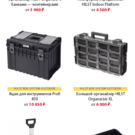
банками — контейнерами
HILST Indoor Platform
от
3 900
₽
от
4 500
₽
HILST BOX SYSTEM OUTDOOR
HILST BOX SYSTEM OUTDOOR
Ящик для инструментов Profi
Большой органайзер HILST
450
Organaizer XL
от
10 050
₽
от
6 000
₽