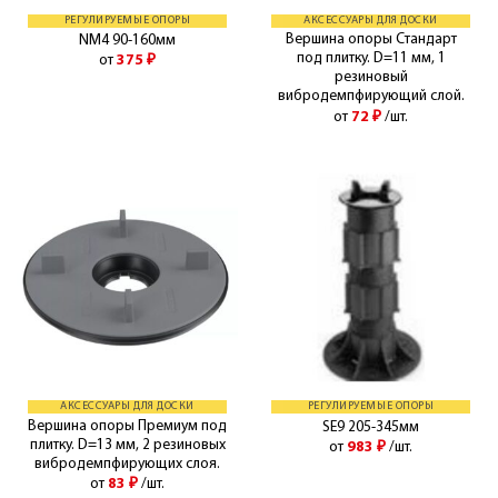
РЕГУЛИРУЕМЫЕ ОПОРЫ
АКСЕССУАРЫ ДЛЯ ДОСКИ
Вершина опоры Стандарт
NM4 90-160мм
под плитку. D=11 мм, 1
от
375
₽
резиновый
вибродемпфирующий слой.
от
72
₽
/шт.
АКСЕССУАРЫ ДЛЯ ДОСКИ
РЕГУЛИРУЕМЫЕ ОПОРЫ
Вершина опоры Премиум под
SE9 205-345мм
плитку. D=13 мм, 2 резиновых
от
983
₽
/шт.
вибродемпфирующих слоя.
от
83
₽
/шт.