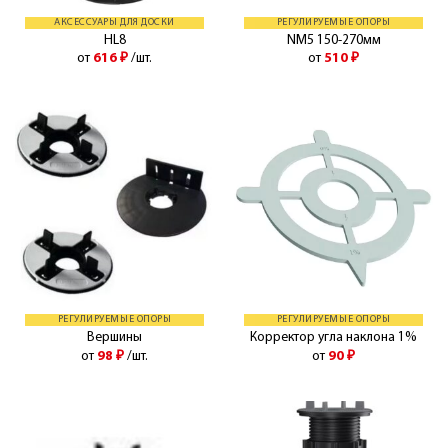
АКСЕССУАРЫ ДЛЯ ДОСКИ
РЕГУЛИРУЕМЫЕ ОПОРЫ
HL8
NM5 150-270мм
от
616
₽
/шт.
от
510
₽
РЕГУЛИРУЕМЫЕ ОПОРЫ
РЕГУЛИРУЕМЫЕ ОПОРЫ
Вершины
Корректор угла наклона 1%
от
98
₽
/шт.
от
90
₽