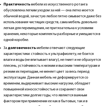
Практичность
мебели из искусственного ротанга
обусловлена легким уходом за ней — она легко моется
обычной водой, зачастую любое пятно смывается даже без
использования чистящих средств, сама мебель довольно
легкая для перемещения, не притязательна к условиям
хранения, некоторые комплекты разборные и умещаются в
одной коробке.
За
долговечность
мебели отвечают следующие
характеристики: стойкость к ультрафиолету, не боится
влаги и воды (не впитывает влагу), не гниет и не образуется
плесень, устойчивость к низким и высоким температурам и
резким их перепадам, не меняет цвет за весь период
эксплуатации. Данная мебель не деформируется со
временем, выдерживает высокие нагрузки, обладает
повышенной износостойкостью и сохраняет свои
характеристики долгие годы, что является важным
фактором при применении ее как в бытовых, так и в