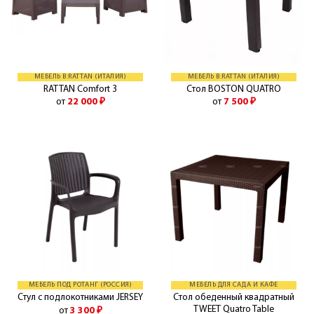
МЕБЕЛЬ B:RATTAN (ИТАЛИЯ)
МЕБЕЛЬ B:RATTAN (ИТАЛИЯ)
RATTAN Comfort 3
Стол BOSTON QUATRO
от
22 000
₽
от
7 500
₽
МЕБЕЛЬ ПОД РОТАНГ (РОССИЯ)
МЕБЕЛЬ ДЛЯ САДА И КАФЕ
Стол обеденный квадратный
Стул с подлокотниками JERSEY
TWEET Quatro Table
от
3 300
₽