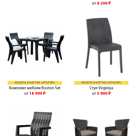
от
6 200
₽
МЕБЕЛЬ B:RATTAN (ИТАЛИЯ)
МЕБЕЛЬ B:RATTAN (ИТАЛИЯ)
Комплект мебели Boston Set
Стул Virginiya
от
18 999
₽
от
5 900
₽