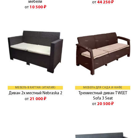
мебели
от
44 250
₽
от
10 500
₽
МЕБЕЛЬ B:RATTAN (ИТАЛИЯ)
МЕБЕЛЬ ДЛЯ САДА И КАФЕ
Трехместный диван TWEET
Диван 2х местный Nebraska 2
Sofa 3 Seat
от
21 000
₽
от
20 500
₽