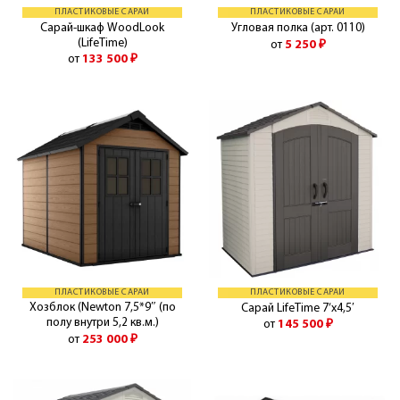
ПЛАСТИКОВЫЕ САРАИ
ПЛАСТИКОВЫЕ САРАИ
Сарай-шкаф WoodLook
Угловая полка (арт. 0110)
(LifeTime)
от
5 250
₽
от
133 500
₽
ПЛАСТИКОВЫЕ САРАИ
ПЛАСТИКОВЫЕ САРАИ
Хозблок (Newton 7,5*9″ (по
Сарай LifeTime 7’x4,5′
полу внутри 5,2 кв.м.)
от
145 500
₽
от
253 000
₽