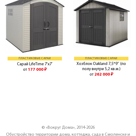
ПЛАСТИКОВЫЕ САРАИ
ПЛАСТИКОВЫЕ САРАИ
Хозблок Oakland 7,5*9″ (по
Сарай LifeTime 7’x7′
полу внутри 5,2 кв.м.)
от
177 000
₽
от
262 000
₽
© «Вокруг Дома», 2014-2026
Обустройство территории дома, коттеджа, сада в Смоленске и