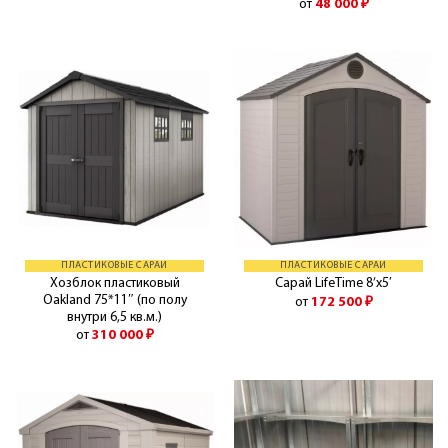
от
48 000
₽
ПЛАСТИКОВЫЕ САРАИ
ПЛАСТИКОВЫЕ САРАИ
Хозблок пластиковый
Сарай LifeTime 8’x5′
Oakland 75*11″ (по полу
от
172 500
₽
внутри 6,5 кв.м.)
от
310 000
₽