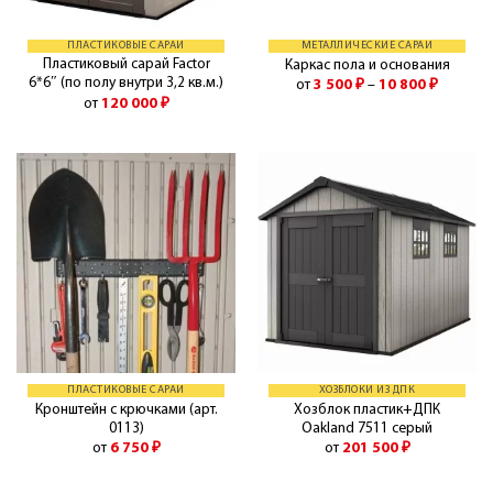
ПЛАСТИКОВЫЕ САРАИ
МЕТАЛЛИЧЕСКИЕ САРАИ
Пластиковый сарай Factor
Каркас пола и основания
6*6″ (по полу внутри 3,2 кв.м.)
от
3 500
₽
–
10 800
₽
от
120 000
₽
ПЛАСТИКОВЫЕ САРАИ
ХОЗБЛОКИ ИЗ ДПК
Кронштейн с крючками (арт.
Хозблок пластик+ДПК
0113)
Oakland 7511 серый
от
6 750
₽
от
201 500
₽