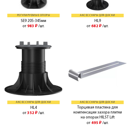
РЕГУЛИРУЕМЫЕ ОПОРЫ
АКСЕССУАРЫ ДЛЯ ДОСКИ
SE9 205-345мм
HL9
от
983
₽
/шт.
от
682
₽
/шт.
АКСЕССУАРЫ ДЛЯ ДОСКИ
АКСЕССУАРЫ ДЛЯ ДОСКИ
Торцевая пластина для
HL4
компенсации зазора плитки
от
352
₽
/шт.
на опорах HILST Lift
от
495
₽
/шт.