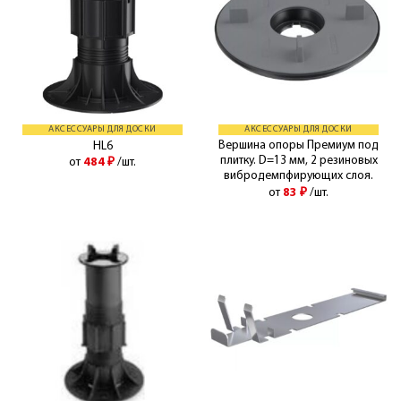
АКСЕССУАРЫ ДЛЯ ДОСКИ
АКСЕССУАРЫ ДЛЯ ДОСКИ
Вершина опоры Премиум под
HL6
плитку. D=13 мм, 2 резиновых
от
484
₽
/шт.
вибродемпфирующих слоя.
от
83
₽
/шт.