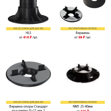
АКСЕССУАРЫ ДЛЯ ДОСКИ
РЕГУЛИРУЕМЫЕ ОПОРЫ
HL5
Вершины
от
418
₽
/шт.
от
98
₽
/шт.
АКСЕССУАРЫ ДЛЯ ДОСКИ
РЕГУЛИРУЕМЫЕ ОПОРЫ
Вершина опоры Стандарт
NM1 25-40мм
под плитку. D=11 мм, 1