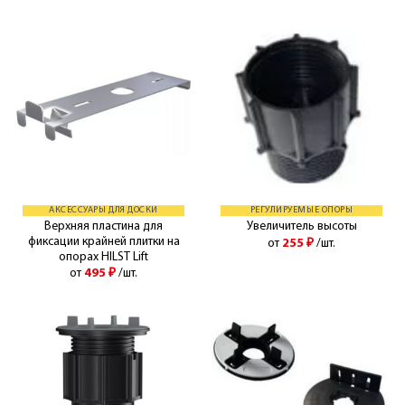
АКСЕССУАРЫ ДЛЯ ДОСКИ
РЕГУЛИРУЕМЫЕ ОПОРЫ
Верхняя пластина для
Увеличитель высоты
фиксации крайней плитки на
от
255
₽
/шт.
опорах HILST Lift
от
495
₽
/шт.