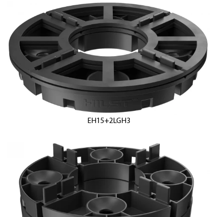
EH15+2LGH3