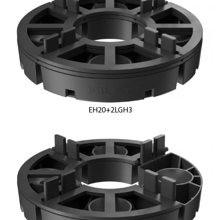
EH20+2LGH3