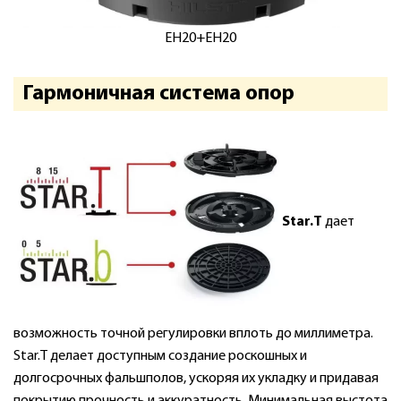
EH20+EH20
Гармоничная система опор
Star.T
дает
возможность точной регулировки вплоть до миллиметра.
Star.T делает доступным создание роскошных и
долгосрочных фальшполов, ускоряя их укладку и придавая
покрытию прочность и аккуратность. Минимальная выстота