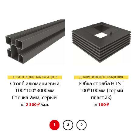
ЭЛЕМЕНТЫ ДЛЯ ЗАБОРА ИЗ ДПК
ДЕКОРАТИВНЫЕ ОГРАЖДЕНИЯ
Столб алюминиевый
Юбка столба HILST
100*100*3000мм
100*100мм (серый
Стенка 2мм, серый.
пластик)
от
2 800
₽
/м.п.
от
180
₽
1
2