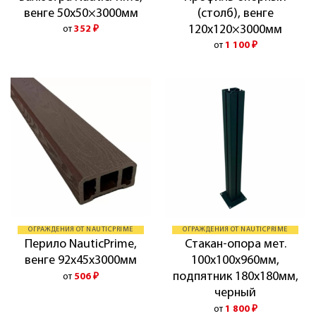
венге 50х50×3000мм
(столб), венге
120х120×3000мм
от
352
₽
от
1 100
₽
ОГРАЖДЕНИЯ ОТ NAUTICPRIME
ОГРАЖДЕНИЯ ОТ NAUTICPRIME
Перило NauticPrime,
Стакан-опора мет.
венге 92х45х3000мм
100х100х960мм,
подпятник 180х180мм,
от
506
₽
черный
от
1 800
₽