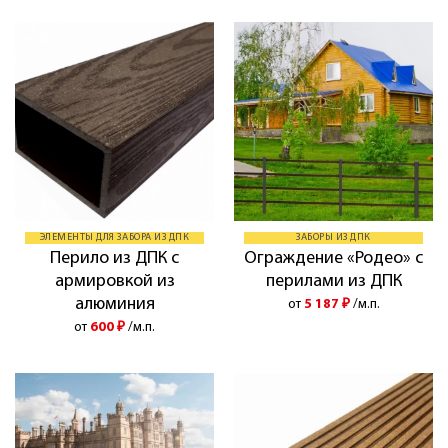
ЭЛЕМЕНТЫ ДЛЯ ЗАБОРА ИЗ ДПК
ЗАБОРЫ ИЗ ДПК
Перило из ДПК с
Ограждение «Родео» с
армировкой из
перилами из ДПК
алюминия
от
5 187
₽
/м.п.
от
600
₽
/м.п.