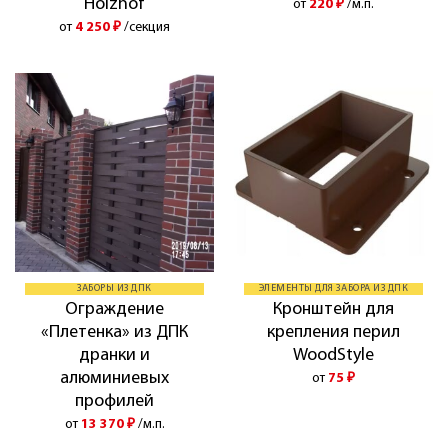
Holzhof
от
220
₽
/м.п.
от
4 250
₽
/секция
ЗАБОРЫ ИЗ ДПК
ЭЛЕМЕНТЫ ДЛЯ ЗАБОРА ИЗ ДПК
Ограждение
Кронштейн для
«Плетенка» из ДПК
крепления перил
дранки и
WoodStyle
алюминиевых
от
75
₽
профилей
от
13 370
₽
/м.п.