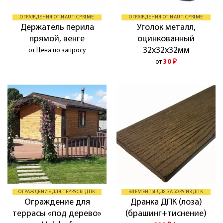
ОГРАЖДЕНИЯ ОТ NAUTICPRIME
ОГРАЖДЕНИЯ ОТ NAUTICPRIME
Держатель перила
Уголок металл,
прямой, венге
оцинкованный
32х32х32мм
от Цена по запросу
от
30
₽
ОГРАЖДЕНИЕ ДЛЯ ТЕРРАСЫ ДПК
ЭЛЕМЕНТЫ ДЛЯ ЗАБОРА ИЗ ДПК
Ограждение для
Дранка ДПК (лоза)
террасы «под дерево»
(брашинг+тиснение)