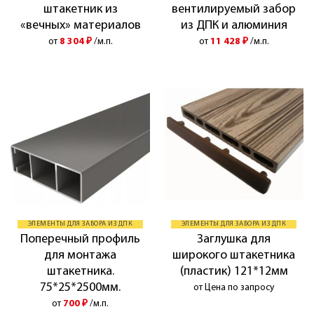
штакетник из
вентилируемый забор
«вечных» материалов
из ДПК и алюминия
от
8 304
₽
/м.п.
от
11 428
₽
/м.п.
ЭЛЕМЕНТЫ ДЛЯ ЗАБОРА ИЗ ДПК
ЭЛЕМЕНТЫ ДЛЯ ЗАБОРА ИЗ ДПК
Поперечный профиль
Заглушка для
для монтажа
широкого штакетника
штакетника.
(пластик) 121*12мм
75*25*2500мм.
от Цена по запросу
от
700
₽
/м.п.