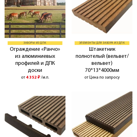
ЗАБОРЫ ИЗ ДПК
ЭЛЕМЕНТЫ ДЛЯ ЗАБОРА ИЗ ДПК
Ограждение «Ранчо»
Штакетник
из алюминиевых
полнотелый (вельвет/
профилей и ДПК
вельвет)
доски
70*13*4000мм
от
4 352
₽
/м.п.
от Цена по запросу