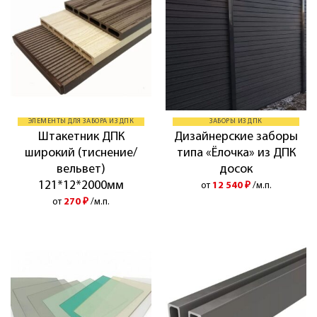
ЭЛЕМЕНТЫ ДЛЯ ЗАБОРА ИЗ ДПК
ЗАБОРЫ ИЗ ДПК
Штакетник ДПК
Дизайнерские заборы
широкий (тиснение/
типа «Ёлочка» из ДПК
вельвет)
досок
121*12*2000мм
от
12 540
₽
/м.п.
от
270
₽
/м.п.