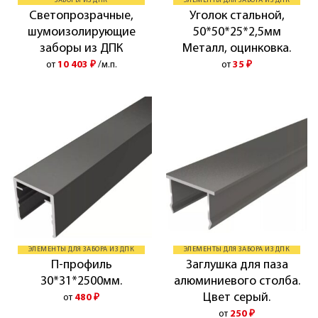
ЗАБОРЫ ИЗ ДПК
ЭЛЕМЕНТЫ ДЛЯ ЗАБОРА ИЗ ДПК
Светопрозрачные,
Уголок стальной,
шумоизолирующие
50*50*25*2,5мм
заборы из ДПК
Металл, оцинковка.
от
10 403
₽
/м.п.
от
35
₽
ЭЛЕМЕНТЫ ДЛЯ ЗАБОРА ИЗ ДПК
ЭЛЕМЕНТЫ ДЛЯ ЗАБОРА ИЗ ДПК
П-профиль
Заглушка для паза
30*31*2500мм.
алюминиевого столба.
Цвет серый.
от
480
₽
от
250
₽