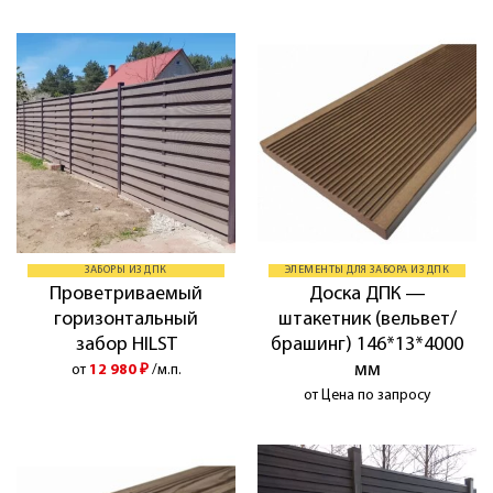
ЗАБОРЫ ИЗ ДПК
ЭЛЕМЕНТЫ ДЛЯ ЗАБОРА ИЗ ДПК
Проветриваемый
Доска ДПК —
горизонтальный
штакетник (вельвет/
забор HILST
брашинг) 146*13*4000
мм
от
12 980
₽
/м.п.
от Цена по запросу