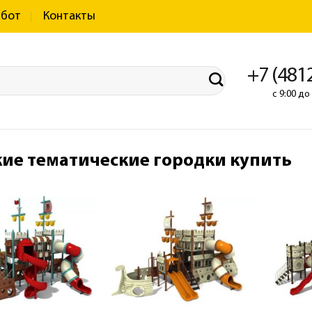
абот
Контакты
+7 (481
с 9:00 д
кие тематические городки купить