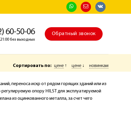
2) 60-50-06
Обратный звонок
о 21:00 без выходных
Сортировать по:
цене
↑
цене
↓
новинкам
ний, переноса искр от рядом горящих зданий или из
ю регулируемую опору HILST для эксплуатируемой
лана из оцинкованного металла, за счет чего