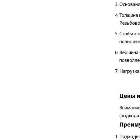
Основани
Толщина 
Резьбово
Стойкост
повышенн
Вершина 
позволяе
Нагрузка 
Цены 
Внимание
(подходят
Преиму
Подходит