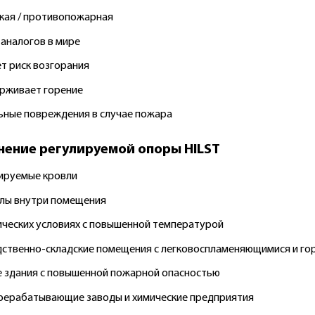
кая / противопожарная
 аналогов в мире
т риск возгорания
рживает горение
ные повреждения в случае пожара
ение регулируемой опоры HILST
ируемые кровли
лы внутри помещения
ических условиях с повышенной температурой
ственно-складские помещения с легковоспламеняющимися и г
 здания с повышенной пожарной опасностью
ерабатывающие заводы и химические предприятия