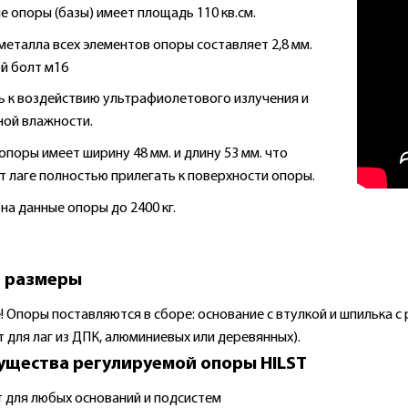
е опоры (базы) имеет площадь 110 кв.см.
металла всех элементов опоры составляет 2,8 мм.
й болт м16
ь к воздействию ультрафиолетового излучения и
ой влажности.
опоры имеет ширину 48 мм. и длину 53 мм. что
т лаге полностью прилегать к поверхности опоры.
на данные опоры до 2400 кг.
и размеры
! Опоры поставляются в сборе: основание с втулкой и шпилька с
 для лаг из ДПК, алюминиевых или деревянных).
щества регулируемой опоры HILST
 для любых оснований и подсистем